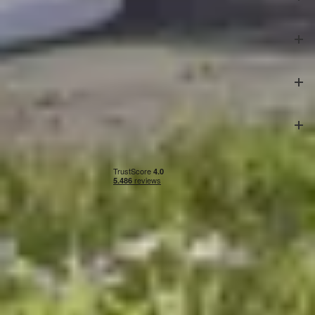
Klantenservice
Veilig betalen
Onze partners
Algemene voorwaarden
|
Privacy & cookies
|
Herroepingsrecht
|
Impressie