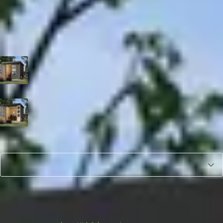
1.649,-
Incl. BTW
Niet op voorraad
Afmeting
209x213 cm
Kleur
Terragrijs | Grijs aluminium
Terragrijs | Antraciet
Aantal
1
In winkelwagen
Bekijk alternatieven