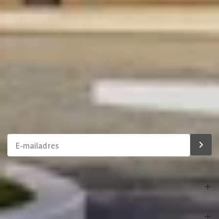
Stel direct je vraag
Klantenservice
Binnen 1 werkdag antwoord
Schrijf je in voor onze nieuwsbrief
Maak van je tuin een droomtuin! Ontvang exclusieve
aanbiedingen en blijf als eerste op de hoogte van ons
assortiment!
Bestelling
Azalp