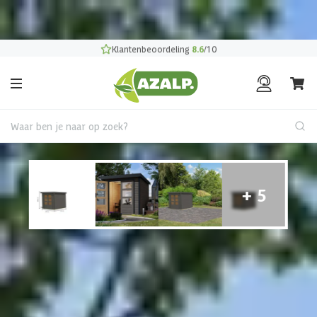
Pak je voordeel tijdens de
Azalp Mega Zomer Weken
!
Klantenbeoordeling
8.6
/10
Waar ben je naar op zoek?
Houten tuinhuis
Karibu 93413 Jupiter 2
tuinhuis - terragrijs|antraciet