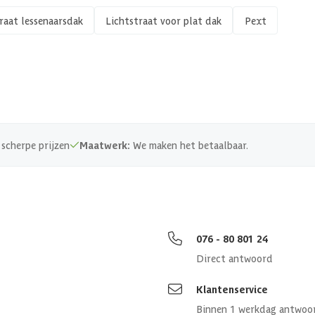
Enkel glas
raat lessenaarsdak
Lichtstraat voor plat dak
Pext
219 kg
4 st
scherpe prijzen
Maatwerk:
We maken het betaalbaar.
076 - 80 801 24
Direct antwoord
Klantenservice
Binnen 1 werkdag antwoo