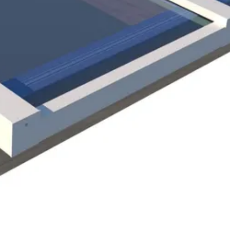
t gat in je dak en de binnenwerkse maat van de lichtstraat. Zorg dat
Douglashout
spreken.
Wit
Out of stock
everd met duidelijke handleiding voor het monteren van de onderconst
n.
25-287-0054-0
1025287005400
Hout