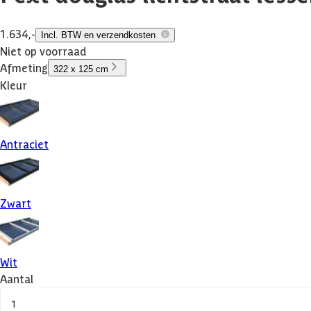
1.634,-
Incl. BTW en verzendkosten
Niet op voorraad
Afmeting
322 x 125 cm
Kleur
Antraciet
Zwart
Wit
Aantal
1