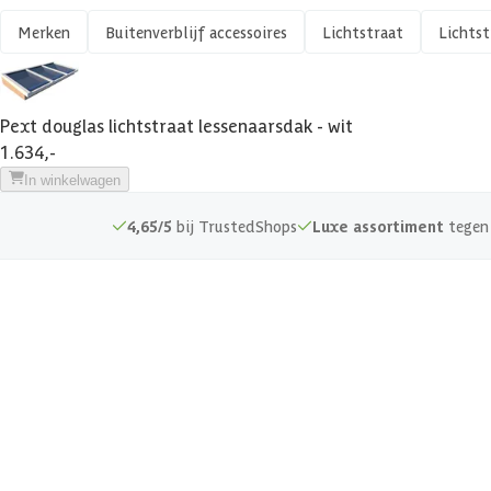
Glassoort
Merken
Buitenverblijf accessoires
Lichtstraat
Lichtst
Gewicht
Pext douglas lichtstraat lessenaarsdak - wit
Aantal ramen
1.634,-
In winkelwagen
4,65/5
bij TrustedShops
Luxe assortiment
tegen 