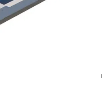
 de lichtstraat niet in de weg zit van dragende balken of kolommen.
ructie en profielsysteem. Wil je liever niet zelf aan de slag? Dan