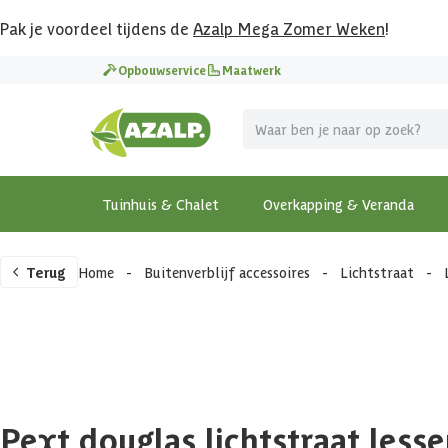
Pak je voordeel tijdens de
Azalp Mega Zomer Weken
!
Opbouwservice
Maatwerk
Tuinhuis & Chalet
Overkapping & Veranda
Terug
Home
-
Buitenverblijf accessoires
-
Lichtstraat
-
Pext douglas lichtstraat lesse