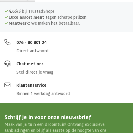
slag? Dan kunnen de professionals van onze opbouwservice dit voor
je verzorgen.
4,65/5
bij TrustedShops
Luxe assortiment
tegen scherpe prijzen
Maatwerk:
We maken het betaalbaar.
076 - 80 801 24
Direct antwoord
Chat met ons
Stel direct je vraag
Klantenservice
Binnen 1 werkdag antwoord
Schrijf je in voor onze nieuwsbrief
Maak van je tuin een droomtuin! Ontvang exclusieve
aanbiedingen en blijf als eerste op de hoogte van ons