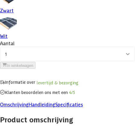
Zwart
Wit
Aantal
1
In winkelwagen
Informatie over
levertijd & bezorging
Klanten beoordelen ons met een
4/5
Omschrijving
Handleiding
Specificaties
Product omschrijving
Wil je graag meer licht onder je buitenverblijf of veranda aan huis.