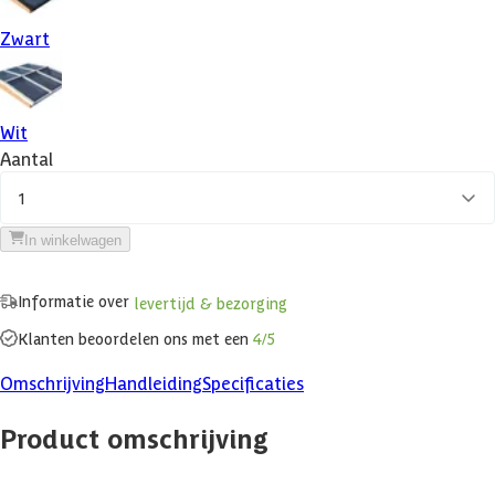
Zwart
Wit
Aantal
1
In winkelwagen
Informatie over
levertijd & bezorging
Klanten beoordelen ons met een
4/5
Omschrijving
Handleiding
Specificaties
Product omschrijving
Wil je graag meer licht onder je buitenverblijf of veranda aan huis.