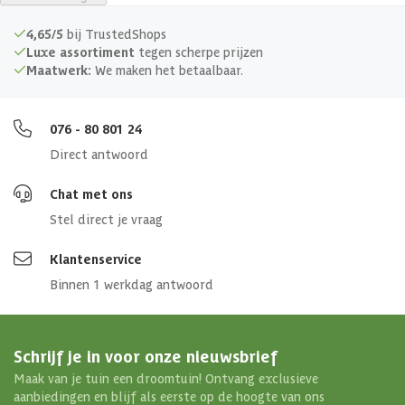
slag? Dan kunnen de professionals van onze opbouwservice dit voor
je verzorgen.
4,65/5
bij TrustedShops
Luxe assortiment
tegen scherpe prijzen
Maatwerk:
We maken het betaalbaar.
076 - 80 801 24
Direct antwoord
Chat met ons
Stel direct je vraag
Klantenservice
Binnen 1 werkdag antwoord
Schrijf je in voor onze nieuwsbrief
Maak van je tuin een droomtuin! Ontvang exclusieve
aanbiedingen en blijf als eerste op de hoogte van ons