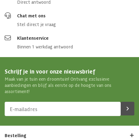
Direct antwoord
Materiaal wanden
Veiligheidsglas
Chat met ons
Zijwandhoogte
158.6 cm
Stel direct je vraag
Deurhoogte
176 cm
Klantenservice
Binnen 1 werkdag antwoord
Materiaal dak
Veiligheidsglas
Goothoogte
159 cm
Schrijf je in voor onze nieuwsbrief
Maak van je tuin een droomtuin! Ontvang exclusieve
Gootsoort
Buiten
aanbiedingen en blijf als eerste op de hoogte van ons
assortiment!
Aantal ventilatieramen
1
Bestelling