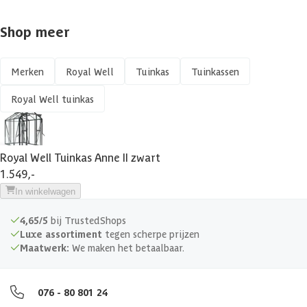
Shop meer
Glassoort
Veiligheidsglas
Kassen ruitmateriaal
Veiligheidsglas
Merken
Royal Well
Tuinkas
Tuinkassen
Royal Well tuinkas
Wandtype
Recht
Breedte binnenmaat
149.8 cm
Royal Well Tuinkas Anne II zwart
1.549,-
Diepte binnenmaat
220.1 cm
In winkelwagen
Hoogte binnenmaat
211 cm
4,65/5
bij TrustedShops
Luxe assortiment
tegen scherpe prijzen
Gewicht
223 kg
Maatwerk:
We maken het betaalbaar.
Dakdikte
3 mm
076 - 80 801 24