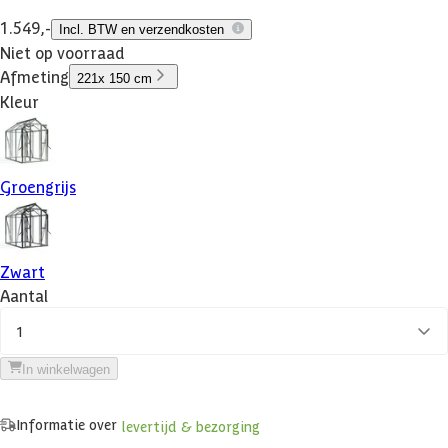
1.549,-
Incl. BTW en verzendkosten
Niet op voorraad
Afmeting
221x 150 cm
Kleur
Groengrijs
Zwart
Aantal
1
In winkelwagen
Informatie over
levertijd & bezorging