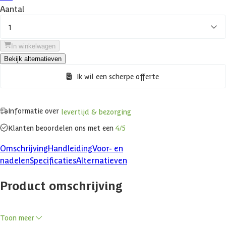
Aantal
1
In winkelwagen
Bekijk alternatieven
Ik wil een scherpe offerte
Informatie over
levertijd & bezorging
Klanten beoordelen ons met een
4/5
Omschrijving
Handleiding
Voor- en
nadelen
Specificaties
Alternatieven
Product omschrijving
Toon meer
Makkelijk isoleren