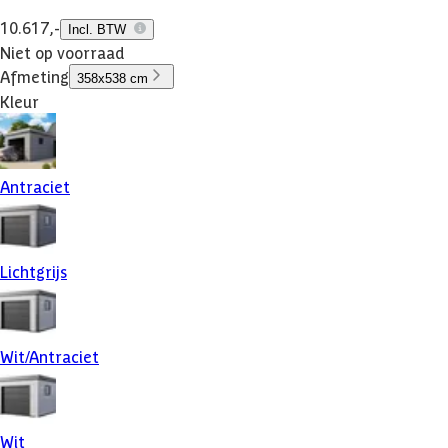
10.617,-
Incl. BTW
Niet op voorraad
Afmeting
358x538 cm
Kleur
Antraciet
Lichtgrijs
Wit/Antraciet
Wit