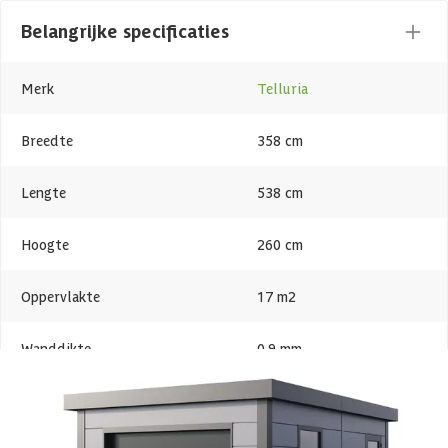
Telluria producten zijn gemaakt van hoogwaardig gegalvaniseerd
Belangrijke specificaties
staal met een dikte van 0,9 mm. Door de beschermende zinklaag is
het materiaal uitstekend bestand tegen roest, waardoor het
jarenlang meegaat met minimaal onderhoud. Bovendien zijn alle
Merk
Telluria
onderdelen volledig recyclebaar – een duurzame keuze waar je lang
van kunt genieten.
Breedte
358 cm
Prefab bouwpakket
Lengte
538 cm
De Telluria modellen worden als zelfbouwpakket bij jou thuis
geleverd. Je kunt deze makkelijk zelf in elkaar zetten. Alle
Hoogte
260 cm
onderdelen worden namelijk op maat geleverd, dus deze hoef jij
alleen nog maar in elkaar te zetten. Het product wordt geleverd met
Oppervlakte
17 m2
de juiste bevestigingsmaterialen en een duidelijke
montagehandleiding zodat jij snel aan de slag kunt. Vraag een goede
hulp om je te helpen, zodat de opbouw sneller en efficiënter gaat.
Wanddikte
0.9 mm
Wil je liever niet zelf aan de slag? Dan kunnen de professionals van
Dakvorm
Plat
onze opbouwservice dit voor je verzorgen. Kijk bij ‘Product zelf
samenstellen’ om deze optie toe te voegen aan je bestelling.