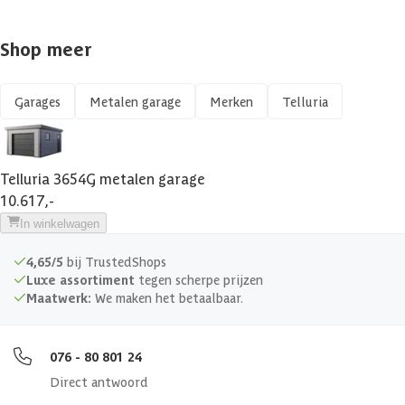
Aantal ramen
1 st
Shop meer
Aantal ruimtes
1 st
Garages
Metalen garage
Merken
Telluria
Glaswand
Dakoverstek
15 cm
Telluria 3654G metalen garage
10.617,-
UV-bestendig
In winkelwagen
4,65/5
bij TrustedShops
Maximale sneeuwbelasting
220 kg/m²
Luxe assortiment
tegen scherpe prijzen
Maatwerk:
We maken het betaalbaar.
Afmeting garagedeur
240x200 cm
076 - 80 801 24
Afmetingen (bxl)
358x538 cm
Direct antwoord