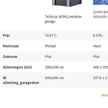
Afmetingen deur
87x198 cm
Graed ga
Glassoort
Plexiglas
Telluria 3654G metalen
400x600 
garage
Soort dak
Massief
Prijs
10.617,-
6.479,-
Breedte binnenmaat
330 cm
Materiaal
Metaal
Hout
Diepte binnenmaat
510 cm
Dakvorm
Plat
Plat
Dakoppervlakte
23 m2
Afmetingen (bxl)
358x538 cm
400 x 59
Nl
240x200 cm
257.6 x 2
Inhoud
50 m3
afmeting_garagedeur
Dakdikte
40/85 mm
Beki
Aantal deuren
2 st