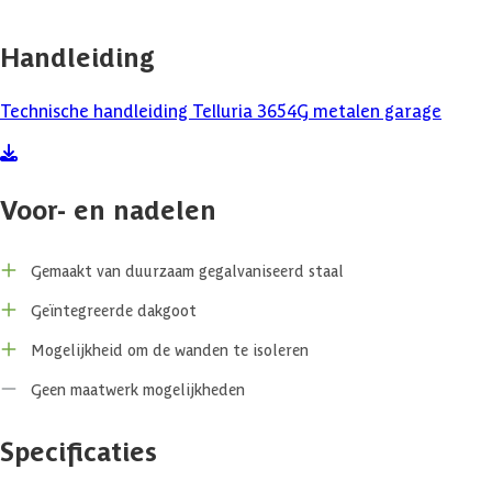
De daken van de Telluria-modellen zijn opgebouwd uit geïsoleerde
Handleiding
stalen sandwichpanelen met een draagvermogen van 220 kg/m². Het
isolatiemateriaal is volledig geïntegreerd in het paneel, waardoor
het dak direct een isolerende werking biedt. Dit voorkomt
Technische handleiding Telluria 3654G metalen garage
condensvorming en zorgt voor een aangenaam binnenklimaat, ook bij
wisselende temperaturen. Omdat de bovenkant van het dak al is
afgewerkt, is extra dakbedekking niet nodig. Ongeacht de gekozen
buitenkleur is de binnenzijde van het dak altijd wit.
Voor- en nadelen
Je kunt er ook voor kiezen om de wanden te isoleren; bestel dan het
extra binnenwand pakket. Je creëert hiermee een tussenruimte van 8
Gemaakt van duurzaam gegalvaniseerd staal
cm waarbij jij zelf isolatiemateriaal kunt toevoegen. Deze
tussenruimte is ook handig om eventuele nutsvoorzieningen, zoals
Geïntegreerde dakgoot
elektriciteit, weg te werken. Door het isoleren van de wanden
Mogelijkheid om de wanden te isoleren
ontstaat er een fijne plek om je spullen op te slaan of om een
aangename werkplek te creëren. Let wel op dat als je wilt isoleren,
Geen maatwerk mogelijkheden
dit tegelijk met de montage van het gehele tuinhuis moet gebeuren
en het dus niet achteraf geïsoleerd kan worden.
Specificaties
Duurzaam metaal