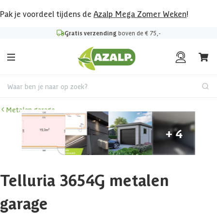
Pak je voordeel tijdens de
Azalp Mega Zomer Weken
!
Gratis verzending
boven de € 75,-
Waar ben je naar op zoek?
Metalen garage
Telluria 3654G metalen
garage