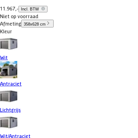
11.967,-
Incl. BTW
Niet op voorraad
Afmeting
358x628 cm
Kleur
Wit
Antraciet
Lichtgrijs
Wit/Antraciet