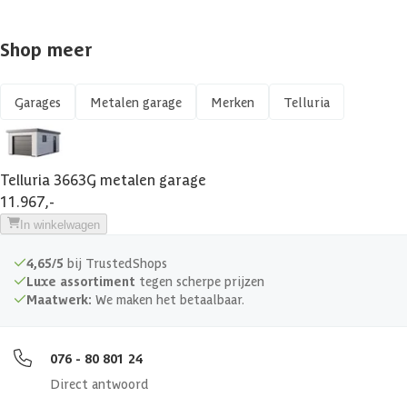
Aantal ramen
1 st
Shop meer
Aantal ruimtes
1 st
Garages
Metalen garage
Merken
Telluria
Glaswand
Dakoverstek
15 cm
Telluria 3663G metalen garage
11.967,-
UV-bestendig
In winkelwagen
4,65/5
bij TrustedShops
Maximale sneeuwbelasting
220 kg/m²
Luxe assortiment
tegen scherpe prijzen
Maatwerk:
We maken het betaalbaar.
Afmeting garagedeur
240x200 cm
076 - 80 801 24
Afmetingen (bxl)
358x628 cm
Direct antwoord