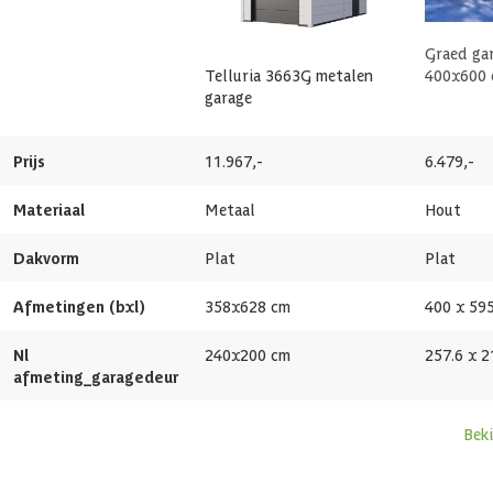
Afmetingen deur
87x198 cm
Graed ga
Glassoort
Plexiglas
Telluria 3663G metalen
400x600 
garage
Soort dak
Massief
Prijs
11.967,-
6.479,-
Breedte binnenmaat
330 cm
Materiaal
Metaal
Hout
Diepte binnenmaat
600 cm
Dakvorm
Plat
Plat
Dakoppervlakte
26 m2
Afmetingen (bxl)
358x628 cm
400 x 59
Nl
240x200 cm
257.6 x 2
Inhoud
59 m3
afmeting_garagedeur
Dakdikte
40/85 mm
Beki
Aantal deuren
2 st