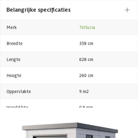
Telluria producten zijn gemaakt van hoogwaardig gegalvaniseerd
Belangrijke specificaties
staal met een dikte van 0,9 mm. Door de beschermende zinklaag is
het materiaal uitstekend bestand tegen roest, waardoor het
jarenlang meegaat met minimaal onderhoud. Bovendien zijn alle
Merk
Telluria
onderdelen volledig recyclebaar – een duurzame keuze waar je lang
van kunt genieten.
Breedte
358 cm
Prefab bouwpakket
Lengte
628 cm
De Telluria modellen worden als zelfbouwpakket bij jou thuis
geleverd. Je kunt deze makkelijk zelf in elkaar zetten. Alle
Hoogte
260 cm
onderdelen worden namelijk op maat geleverd, dus deze hoef jij
alleen nog maar in elkaar te zetten. Het product wordt geleverd met
Oppervlakte
9 m2
de juiste bevestigingsmaterialen en een duidelijke
montagehandleiding zodat jij snel aan de slag kunt. Vraag een goede
hulp om je te helpen, zodat de opbouw sneller en efficiënter gaat.
Wanddikte
0.9 mm
Wil je liever niet zelf aan de slag? Dan kunnen de professionals van
Dakvorm
Plat
onze opbouwservice dit voor je verzorgen. Kijk bij ‘Product zelf
samenstellen’ om deze optie toe te voegen aan je bestelling.