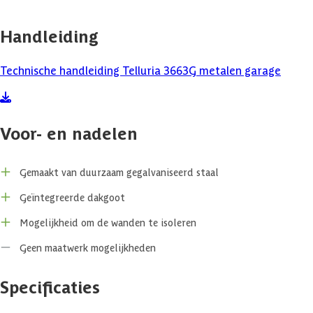
De daken van de Telluria-modellen zijn opgebouwd uit geïsoleerde
Handleiding
stalen sandwichpanelen met een draagvermogen van 220 kg/m². Het
isolatiemateriaal is volledig geïntegreerd in het paneel, waardoor
het dak direct een isolerende werking biedt. Dit voorkomt
Technische handleiding Telluria 3663G metalen garage
condensvorming en zorgt voor een aangenaam binnenklimaat, ook bij
wisselende temperaturen. Omdat de bovenkant van het dak al is
afgewerkt, is extra dakbedekking niet nodig. Ongeacht de gekozen
buitenkleur is de binnenzijde van het dak altijd wit.
Voor- en nadelen
Je kunt er ook voor kiezen om de wanden te isoleren; bestel dan het
extra binnenwand pakket. Je creëert hiermee een tussenruimte van 8
Gemaakt van duurzaam gegalvaniseerd staal
cm waarbij jij zelf isolatiemateriaal kunt toevoegen. Deze
tussenruimte is ook handig om eventuele nutsvoorzieningen, zoals
Geïntegreerde dakgoot
elektriciteit, weg te werken. Door het isoleren van de wanden
Mogelijkheid om de wanden te isoleren
ontstaat er een fijne plek om je spullen op te slaan of om een
aangename werkplek te creëren. Let wel op dat als je wilt isoleren,
Geen maatwerk mogelijkheden
dit tegelijk met de montage van het gehele tuinhuis moet gebeuren
en het dus niet achteraf geïsoleerd kan worden.
Specificaties
Duurzaam metaal