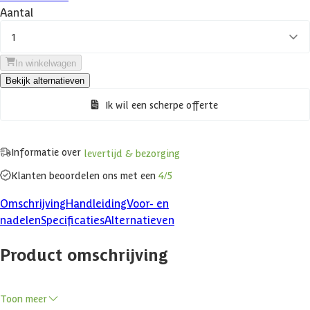
Aantal
1
In winkelwagen
Bekijk alternatieven
Ik wil een scherpe offerte
Informatie over
levertijd & bezorging
Klanten beoordelen ons met een
4/5
Omschrijving
Handleiding
Voor- en
nadelen
Specificaties
Alternatieven
Product omschrijving
Toon meer
Makkelijk isoleren