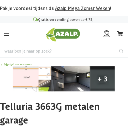
Pak je voordeel tijdens de
Azalp Mega Zomer Weken
!
Gratis verzending
boven de € 75,-
Waar ben je naar op zoek?
Metalen garage
Telluria 3663G metalen
garage