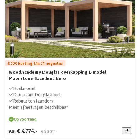
€ 530 korting t/m 31 augustus
WoodAcademy Douglas overkapping L-model
Moonstone Excellent Nero
Hoekmodel
Duurzaam Douglashout
Robuuste staanders
Meer afmetingen beschikbaar
Op voorraad
€ 4.774,-
v.a.
€ 5.304,-