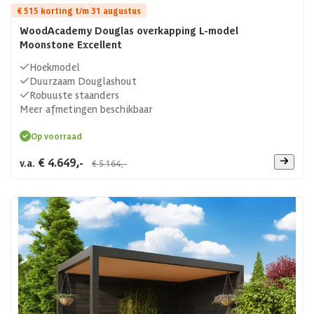
€ 515 korting t/m 31 augustus
WoodAcademy Douglas overkapping L-model
Moonstone Excellent
Hoekmodel
Duurzaam Douglashout
Robuuste staanders
Meer afmetingen beschikbaar
Op voorraad
€ 4.649,-
v.a.
€ 5.164,-