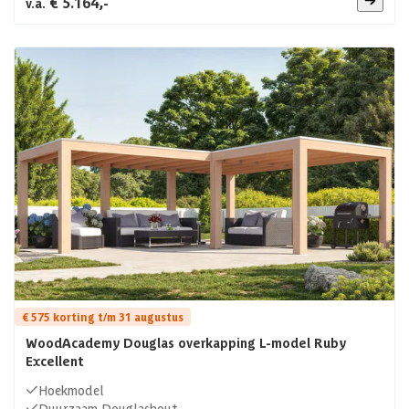
€ 5.164,-
v.a.
€ 575 korting t/m 31 augustus
WoodAcademy Douglas overkapping L-model Ruby
Excellent
Hoekmodel
Duurzaam Douglashout