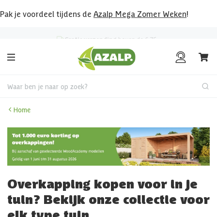
Pak je voordeel tijdens de
Azalp Mega Zomer Weken
!
Klantenbeoordeling
8.6
/10
Waar ben je naar op zoek?
Home
Overkapping kopen voor in je
tuin? Bekijk onze collectie voor
elk type tuin