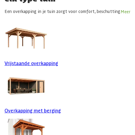
Een overkapping in je tuin zorgt voor comfort, beschutting
Meer
én sfeer, het hele jaar door. Of je nu kiest voor een
vrijstaande overkapping of een stijlvolle terrasoverkapping
aan je woning, bij Azalp koop je een overkapping die past bij
jouw buitenruimte én jouw wensen. Dankzij ons ruime
aanbod in o.a. houten overkappingen en aluminium
overkappingen weten we zeker dat er een
terrasoverkapping tussenzit die aansluit bij jouw stijl. En
als het even niet past hebben we betaalbaar maatwerk voor
Vrijstaande overkapping
je. Bekijk hieronder ons ruime assortiment overkappingen
met alle verschillende mogelijkheden.
Overkapping met berging