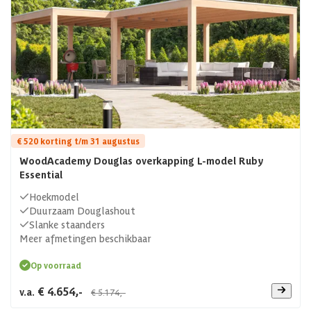
€ 520 korting t/m 31 augustus
WoodAcademy Douglas overkapping L-model Ruby
Essential
Hoekmodel
Duurzaam Douglashout
Slanke staanders
Meer afmetingen beschikbaar
Op voorraad
€ 4.654,-
v.a.
€ 5.174,-