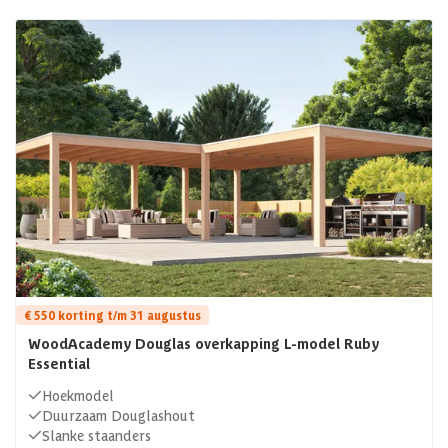
€ 550 korting t/m 31 augustus
WoodAcademy Douglas overkapping L-model Ruby
Essential
Hoekmodel
Duurzaam Douglashout
Slanke staanders