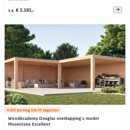
€ 5.385,-
v.a.
€ 625 korting t/m 31 augustus
WoodAcademy Douglas overkapping L-model
Moonstone Excellent