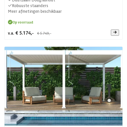
Robuuste staanders
Meer afmetingen beschikbaar
Op voorraad
€ 5.174,-
v.a.
€ 5.749,-