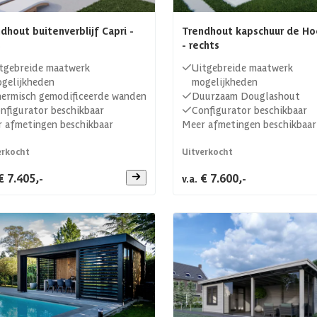
dhout buitenverblijf Capri -
Trendhout kapschuur de Ho
s
- rechts
tgebreide maatwerk
Uitgebreide maatwerk
gelijkheden
mogelijkheden
ermisch gemodificeerde wanden
Duurzaam Douglashout
nfigurator beschikbaar
Configurator beschikbaar
 afmetingen beschikbaar
Meer afmetingen beschikbaar
erkocht
Uitverkocht
€ 7.405,-
€ 7.600,-
v.a.