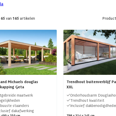
la
165
van
165
artikelen
Product
 and Michaels douglas
Trendhout buitenverblijf P
rkapping Geta
XXL
tgebreide maatwerk
Onderhoudsarm Douglasho
gelijkheden
Trendhout kwaliteit
buuste staanders
Inclusief dakbenodigdhede
clusief dakafwerking
 400 x 250 cm
798 x 314 x 245 cm