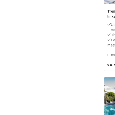
Tren
link
Ui
mo
Th
Co
Meer
Uitv
v.a.