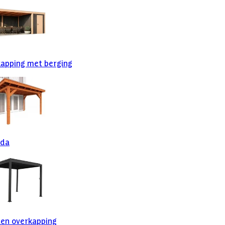
apping met berging
nda
en overkapping