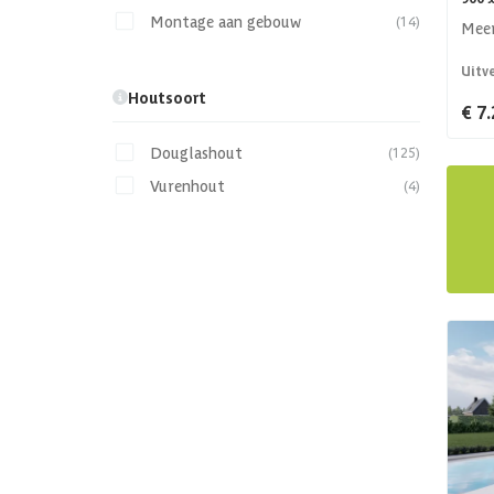
Montage aan gebouw
(14)
Meer
Uitv
Houtsoort
€ 7.
Douglashout
(125)
Vurenhout
(4)