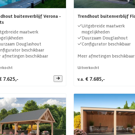
dhout buitenverblijf Verona -
Trendhout buitenverblijf Fl
ts
Uitgebreide maatwerk
tgebreide maatwerk
mogelijkheden
gelijkheden
Duurzaam Douglashout
urzaam Douglashout
Configurator beschikbaar
nfigurator beschikbaar
 afmetingen beschikbaar
Meer afmetingen beschikbaar
erkocht
Uitverkocht
€ 7.625,-
€ 7.685,-
v.a.