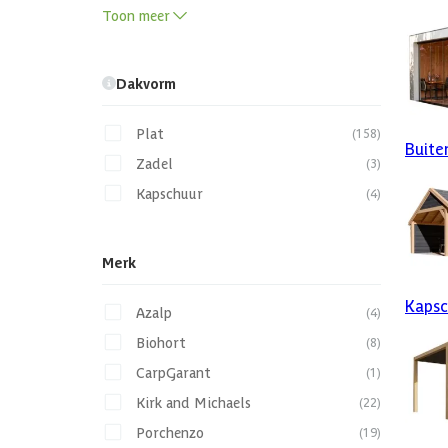
Toon meer
Dakvorm
Plat
(158)
Buiten
Zadel
(3)
Kapschuur
(4)
Merk
Kapsc
Azalp
(4)
Biohort
(8)
CarpGarant
(1)
Kirk and Michaels
(22)
Porchenzo
(19)