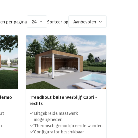
en per pagina
24
Sorteer op
Aanbevolen
alermo
Trendhout buitenverblijf Capri -
rechts
ut
Uitgebreide maatwerk
mogelijkheden
n
Thermisch gemodificeerde wanden
Configurator beschikbaar