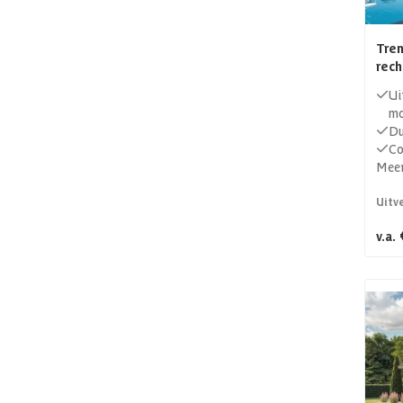
Tren
rech
Ui
mo
Du
Co
Meer
Uitv
v.a.