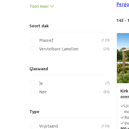
Pergo
Toon meer
145 - 
Soort dak
Massief
(139)
Verstelbare Lamellen
(26)
Glaswand
Ja
(7)
Kirk
Nee
(84)
ove
Ui
mo
Type
Ro
In
Vrijstaand
(150)
900 x