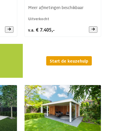
Meer afmetingen beschikbaar
Uitverkocht
€ 7.405,-
v.a.
Start de keuzehulp