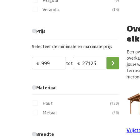
Pergola
Veranda
(14)
Ove
Prijs
elk
Selecteer de minimale en maximale prijs
Een ov
overka
€
tot
€
jouw w
terras
hieron
Materiaal
Hout
(129)
Metaal
(36)
Vrijs
Breedte