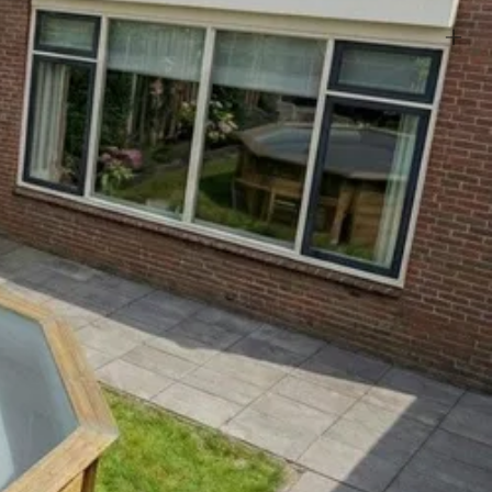
 pakketten te lossen. Lees vooraf aandachtig de gehele handleiding
everde montagehandleiding is plaatsing een fluitje van een cent. We
g. Houd je hiernaast altijd aan alle beschreven tips en