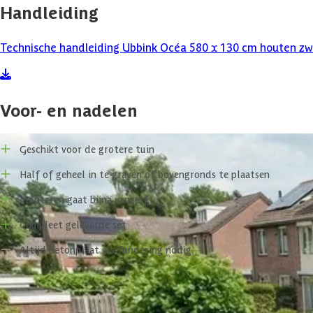
De Océa 580 heeft drie opzetmogelijkheden. Het kan half ingegraven,
Handleiding
130 cm. Hierdoor is er in dit zwembad meer dan voldoende ruimte om
Technische handleiding Ubbink Océa 580 x 130 cm houten 
Kenmerken en materiaal
De meegeleverde en op maat gemaakt grijze liner van 0,75 mm dik pla
indien nodig gemakkelijk vervangen worden.
Voor- en nadelen
De houten constructie is de basis van het zwembad en is gemaakt v
bomen onder moeilijke omstandigheden en ontwikkelen ze een zeer fi
Geschikt voor de grotere tuin
Half of geheel in te graven of bovengronds te plaatsen
Voor alle houten baden geldt dat door de constante druk van het wat
elasticiteitseigenschappen van hout.
Monteren gaat bijna vanzelf
Compleet geleverde set
Met behulp van de meegeleverde en specifiek voor dit zwembad afgest
Altijd betonplaat als fundering nodig
Wat zit in het pakket?
Specificaties
1 grijze liner 0.75 mm dik