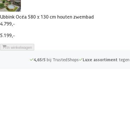
Inhoud
Ubbink Océa 580 x 130 cm houten zwembad
Plaatsing zwembad
4.799,-
5.199,-
Dikte liner
In winkelwagen
Binnenbreedte zwembad
4,65/5
bij TrustedShops
Luxe assortiment
tegen 
Binnenlengte zwembad
Diepte zwembad
Afmetingen (bxl)
Hoogte waterlijn zwembad