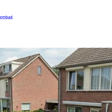
 geheel ingegraven of volledig bovengronds worden geplaatst. De dia
 samen te kunnen genieten.
zwembad
ats je eenvoudig in de meegeleverde rail waarin deze wordt geklemd. 
an hogedruk geïmpregneerd sparrenhout (vuren) afkomstig uit de kou
jne structuur waardoor het hout bestand is tegen veel weerstand en 
er, de wandplanken na verloop van tijd licht doorbuigen. Dit is een
emde zandfilterinstallatie, zwembadpomp, skimmer en inspuiter zorg 