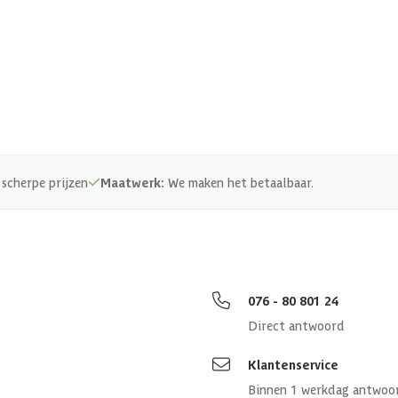
23.8 m3
Ondergronds of bovengronds
0.75 mm
530 cm
scherpe prijzen
Maatwerk:
We maken het betaalbaar.
530 cm
130 cm
580 x 580 cm
076 - 80 801 24
Direct antwoord
120 cm
Klantenservice
Binnen 1 werkdag antwoo