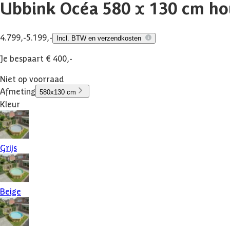
Ubbink Océa 580 x 130 cm h
4.799,-
5.199,-
Incl. BTW en verzendkosten
Je bespaart € 400,-
Niet op voorraad
Afmeting
580x130 cm
Kleur
Grijs
Beige