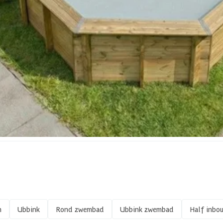
Out of stock
in en wat er bij de opbouw van een houten zwembad komt kijken, lees hi
23800 l
580 cm
17-171-0618-0
8711465047340
Hout
Rond
n
Ubbink
Rond zwembad
Ubbink zwembad
Half inb