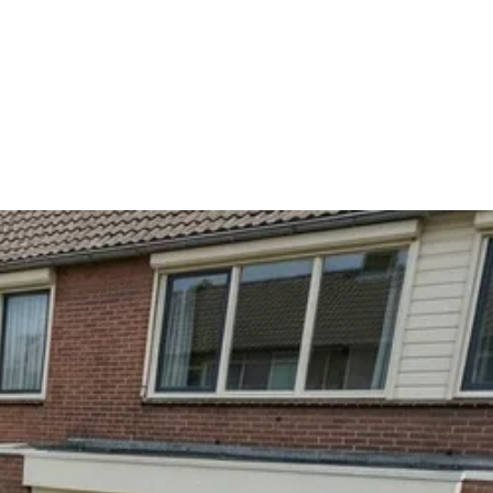
meter van dit zwembad is aan de binnenzijde 530 cm en de hoogte is
Een liner gaat over het algemeen zo’n 10 tot 15 jaar mee en kan
de streken van Noord-Europa. Door de lage temperaturen groeien de
het ideaal is voor het grote gewicht van zwembadwater.
 normaal fenomeen en heeft te maken met de natuurlijke
je ervoor dat je zwembadwater altijd schoon blijft.