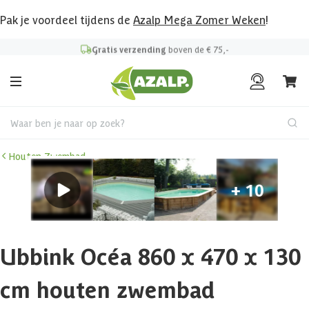
Pak je voordeel tijdens de
Azalp Mega Zomer Weken
!
Gratis verzending
boven de € 75,-
Waar ben je naar op zoek?
Houten Zwembad
Ubbink Océa 860 x 470 x 130
cm houten zwembad