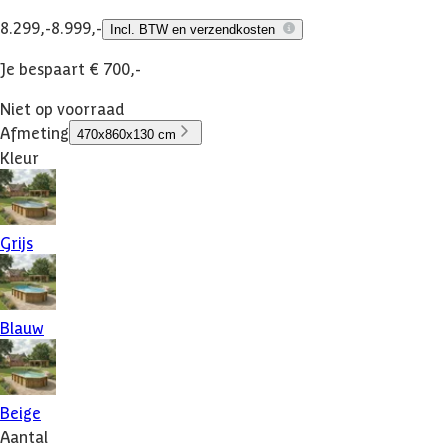
8.299,-
8.999,-
Incl. BTW en verzendkosten
Je bespaart € 700,-
Niet op voorraad
Afmeting
470x860x130 cm
Kleur
Grijs
Blauw
Beige
Aantal