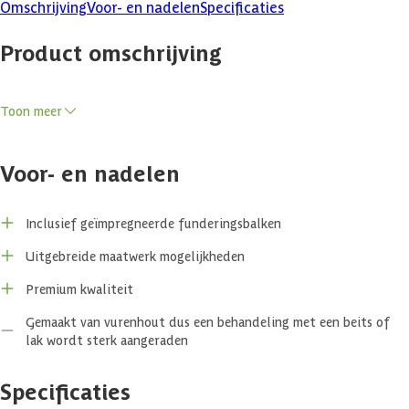
Omschrijving
Voor- en nadelen
Specificaties
Product omschrijving
Een transparant én ruimtelijk tuinhuis
Toon meer
Maak kennis met de moderne structuur van het tuinhuis Equis. De
Azalp blokhut Equis is vernieuwend, strak maar toch ruimtelijk en
Voor- en nadelen
mede door de beglazing met veel lichtinval heeft dit tuinhuisje een
open uitstraling. Naast het bergen van uw spullen leent dit
tuinhuisje zichzelf dus ook perfect als een gezellige lounge waar u
Inclusief geïmpregneerde funderingsbalken
samen met vrienden en familie kunt ontspannen. Door de
transparantie van de ramen en de schuifdeuren, die in zijn geheel
Uitgebreide maatwerk mogelijkheden
open kunnen, kunt u uw terrasseizoen aanzienlijk verlengen. Bij wat
Premium kwaliteit
kouder en/of slechter weer kunt u dit volledig zelf controleren.
Gemaakt van vurenhout dus een behandeling met een beits of
Zo is de Azalp blokhut Equis multi-inzetbaar met hoge kwaliteit van
lak wordt sterk aangeraden
langzaam gegroeid Scandinavische vurenhout. Verder zorgt de fijne
vezelstructuur van het hout, met zeer weinig hars en kleine vaste
Specificaties
kwasten ervoor dat de constructie van planken een extra stevig