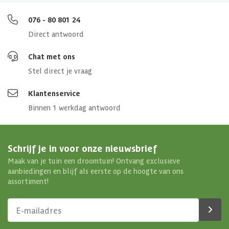
Diepte binnenmaat
396 cm
076 - 80 801 24
Dakoppervlakte
25.2 m2
Direct antwoord
Aantal deuren
1 st
Chat met ons
Stel direct je vraag
Aantal ramen
3 st
Klantenservice
Dakoverstek
50 cm
Binnen 1 werkdag antwoord
Afmetingen (bxl)
402 x 402 cm
Schrijf je in voor onze nieuwsbrief
Materiaal dak
Hout
Maak van je tuin een droomtuin! Ontvang exclusieve
aanbiedingen en blijf als eerste op de hoogte van ons
assortiment!
Soort isolatie
Geen isolatie