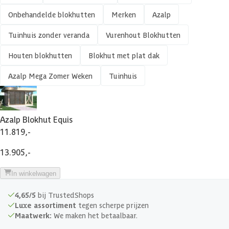
Onbehandelde blokhutten
Merken
Azalp
Isolatieglas
Tuinhuis zonder veranda
Vurenhout Blokhutten
Kant en klaar geverfd mogelijk
Houten blokhutten
Blokhut met plat dak
Meerdere maten beschikbaar
Azalp Mega Zomer Weken
Tuinhuis
Veranda
Azalp Blokhut Equis
Afmetingen deur
252 x 211 cm
11.819,-
Isolatieglas
Nee
13.905,-
In winkelwagen
Soort dak
Massief
4,65/5
bij TrustedShops
Breedte binnenmaat
396 cm
Luxe assortiment
tegen scherpe prijzen
Maatwerk:
We maken het betaalbaar.