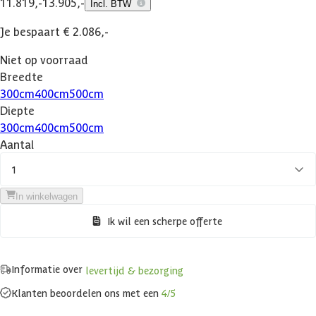
11.819,-
13.905,-
Incl. BTW
Je bespaart € 2.086,-
Niet op voorraad
Breedte
300
cm
400
cm
500
cm
Diepte
300
cm
400
cm
500
cm
Aantal
1
In winkelwagen
Ik wil een scherpe offerte
Informatie over
levertijd & bezorging
Klanten beoordelen ons met een
4/5