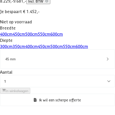
8.229,-
9.681,-
Incl. BTW
Je bespaart € 1.452,-
Niet op voorraad
Breedte
400
cm
450
cm
500
cm
550
cm
600
cm
Diepte
300
cm
350
cm
400
cm
450
cm
500
cm
550
cm
600
cm
45 mm
Aantal
1
In winkelwagen
Ik wil een scherpe offerte