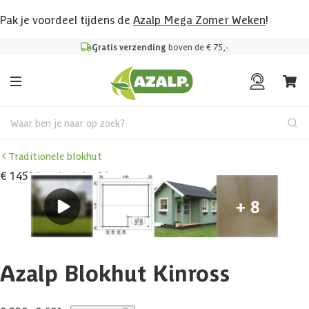
Pak je voordeel tijdens de
Azalp Mega Zomer Weken
!
Gratis verzending
boven de € 75,-
Waar ben je naar op zoek?
Traditionele blokhut
€ 1452 korting t/m 31 augustus
Azalp Blokhut Kinross