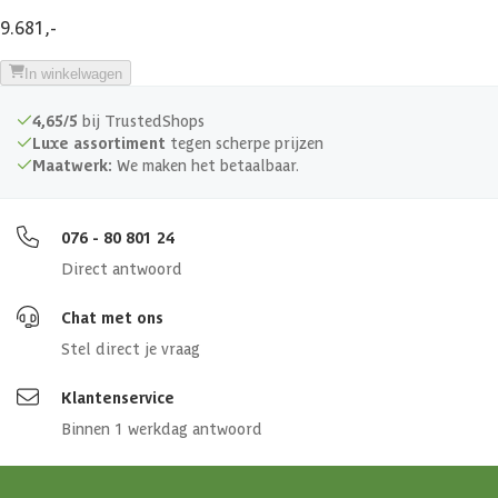
Glassoort
Echt glas
9.681,-
Soort dak
Massief
In winkelwagen
4,65/5
bij TrustedShops
Breedte binnenmaat
471 cm
Luxe assortiment
tegen scherpe prijzen
Maatwerk:
We maken het betaalbaar.
Diepte binnenmaat
421 cm
076 - 80 801 24
Aantal deuren
1 st
Direct antwoord
Aantal ramen
2 st
Chat met ons
Stel direct je vraag
Dakoverstek
30 cm
Klantenservice
Afmetingen (bxl)
500 x 450 cm
Binnen 1 werkdag antwoord
Materiaal dak
Hout