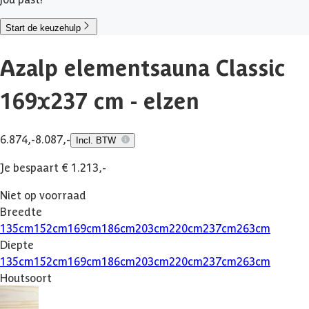
Start de keuzehulp
Azalp elementsauna Classic
169x237 cm - elzen
6.874,-
8.087,-
Incl. BTW
Je bespaart € 1.213,-
Niet op voorraad
Breedte
135
cm
152
cm
169
cm
186
cm
203
cm
220
cm
237
cm
263
cm
Diepte
135
cm
152
cm
169
cm
186
cm
203
cm
220
cm
237
cm
263
cm
Houtsoort