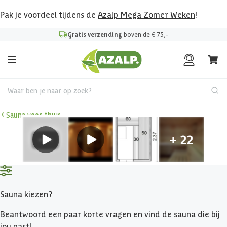
Pak je voordeel tijdens de
Azalp Mega Zomer Weken
!
Gratis verzending
boven de € 75,-
Waar ben je naar op zoek?
Sauna voor thuis
Sauna kiezen?
Beantwoord een paar korte vragen en vind de sauna die bij
jou past!