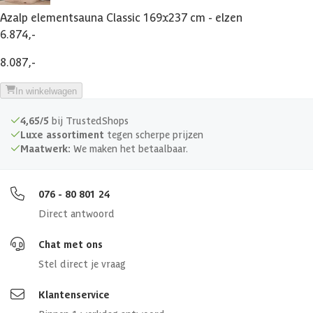
Azalp elementsauna Classic 169x237 cm - elzen
6.874,-
8.087,-
In winkelwagen
4,65/5
bij TrustedShops
Luxe assortiment
tegen scherpe prijzen
Maatwerk:
We maken het betaalbaar.
076 - 80 801 24
Direct antwoord
Chat met ons
Stel direct je vraag
Klantenservice