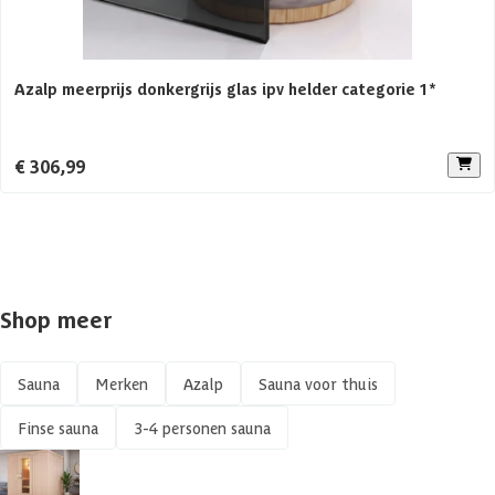
Aanbevolen vermogen saunakachel
6 KW
Azalp meerprijs donkergrijs glas ipv helder categorie 1*
Aantal personen
1-3 personen
Constructietype
Elementsauna
€ 306,99
Shop meer
Sauna
Merken
Azalp
Sauna voor thuis
Finse sauna
3-4 personen sauna