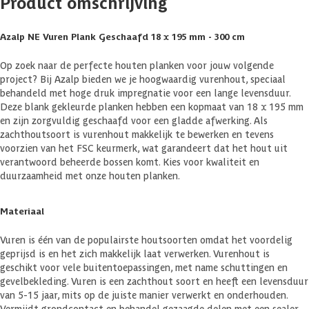
Product omschrijving
Azalp NE Vuren Plank Geschaafd 18 x 195 mm - 300 cm
Op zoek naar de perfecte houten planken voor jouw volgende
project? Bij Azalp bieden we je hoogwaardig vurenhout, speciaal
behandeld met hoge druk impregnatie voor een lange levensduur.
Deze blank gekleurde planken hebben een kopmaat van 18 x 195 mm
en zijn zorgvuldig geschaafd voor een gladde afwerking. Als
zachthoutsoort is vurenhout makkelijk te bewerken en tevens
voorzien van het FSC keurmerk, wat garandeert dat het hout uit
verantwoord beheerde bossen komt. Kies voor kwaliteit en
duurzaamheid met onze houten planken.
Materiaal
Vuren is één van de populairste houtsoorten omdat het voordelig
geprijsd is en het zich makkelijk laat verwerken. Vurenhout is
geschikt voor vele buitentoepassingen, met name schuttingen en
gevelbekleding. Vuren is een zachthout soort en heeft een levensduur
van 5-15 jaar, mits op de juiste manier verwerkt en onderhouden.
Vermijdt grondcontact en behandel gezaagde delen met een sealer.