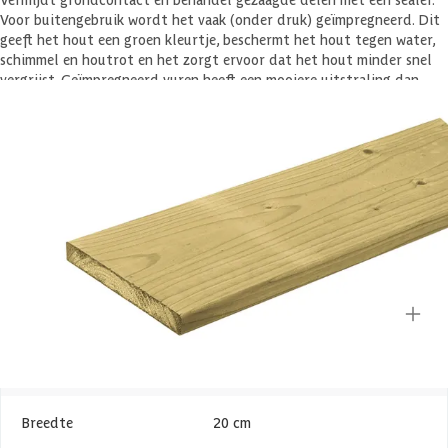
Voor buitengebruik wordt het vaak (onder druk) geïmpregneerd. Dit
geeft het hout een groen kleurtje, beschermt het hout tegen water,
schimmel en houtrot en het zorgt ervoor dat het hout minder snel
vergrijst. Geïmpregneerd vuren heeft een mooiere uitstraling dan
geïmpregneerd grenen.
Veel gestelde vragen
Komen er nog extra kosten bij voor aflevering?
Specificaties
Belangrijke specificaties
Merk
Azalp
Breedte
20 cm