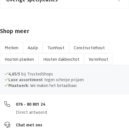
Materiaal
Hout
Shop meer
Afwerking
Geschaafd
Kopmaat
18 x 195 mm
Merken
Azalp
Tuinhout
Constructiehout
Houten planken
Houten dakbeschot
Vurenhout
Hout type
Zachthout
4,65/5
bij TrustedShops
Keurmerk
FSC
Luxe assortiment
tegen scherpe prijzen
Maatwerk:
We maken het betaalbaar.
076 - 80 801 24
Direct antwoord
Chat met ons