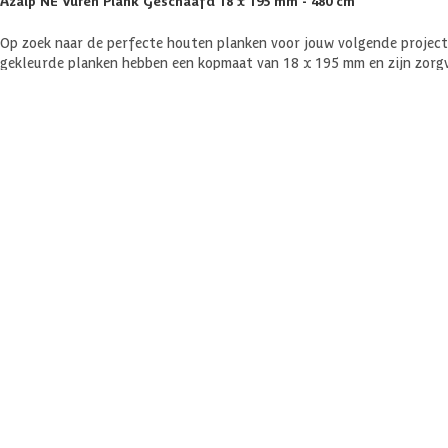
Azalp NE Vuren Plank Geschaafd 18 x 195 mm - 480 cm
Op zoek naar de perfecte houten planken voor jouw volgende project
gekleurde planken hebben een kopmaat van 18 x 195 mm en zijn zorgv
keurmerk, wat garandeert dat het hout uit verantwoord beheerde bos
Materiaal
Vuren is één van de populairste houtsoorten omdat het voordelig gepr
Vuren is een zachthout soort en heeft een levensduur van 5-15 jaar,
wordt het vaak (onder druk) geïmpregneerd. Dit geeft het hout een g
Geïmpregneerd vuren heeft een mooiere uitstraling dan geïmpregneer
Veel gestelde vragen
Komen er nog extra kosten bij voor aflevering?
Specificaties