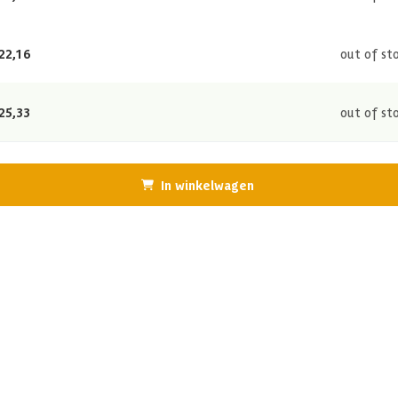
22,16
out of st
25,33
out of st
In winkelwagen