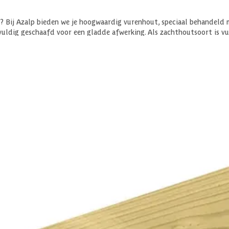
? Bij Azalp bieden we je hoogwaardig vurenhout, speciaal behandeld 
uldig geschaafd voor een gladde afwerking. Als zachthoutsoort is vu
sen komt. Kies voor kwaliteit en duurzaamheid met onze houten plan
ijsd is en het zich makkelijk laat verwerken. Vurenhout is geschikt 
 mits op de juiste manier verwerkt en onderhouden. Vermijdt grondcon
roen kleurtje, beschermt het hout tegen water, schimmel en houtrot e
d grenen.