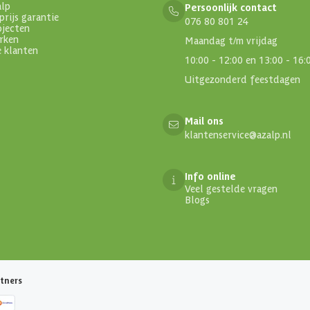
alp
Persoonlijk contact
prijs garantie
076 80 801 24
ojecten
rken
Maandag t/m vrijdag
e klanten
10:00 - 12:00 en 13:00 - 16:
Uitgezonderd feestdagen
Mail ons
klantenservice@azalp.nl
Info online
Veel gestelde vragen
Blogs
tners