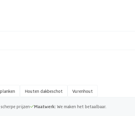
23-247-0309-0
1023247030905
Hout
Geschaafd
18 x 195 mm
planken
Houten dakbeschot
Vurenhout
Zachthout
scherpe prijzen
Maatwerk:
We maken het betaalbaar.
FSC