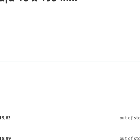
15,83
out of st
18,99
out of st