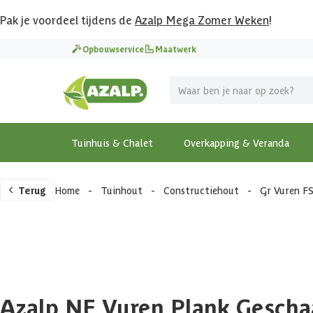
Pak je voordeel tijdens de
Azalp Mega Zomer Weken
!
Opbouwservice
Maatwerk
Tuinhuis & Chalet
Overkapping & Veranda
Terug
Home
-
Tuinhout
-
Constructiehout
-
Gr Vuren F
Azalp NE Vuren Plank Gescha