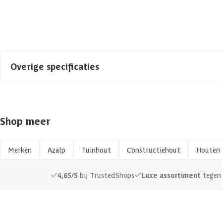
Azalp artikelcode
Toon alle
EAN-code
Overige specificaties
Materiaal
Shop meer
Afwerking
Kopmaat
Merken
Azalp
Tuinhout
Constructiehout
Houten 
Hout type
4,65/5
bij TrustedShops
Luxe assortiment
tegen 
Keurmerk