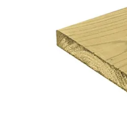
Belangrijke specificaties
Merk
Breedte
Lengte
Houtbehandeling
Houtsoort
Kleur
Levertijd
Houtdikte