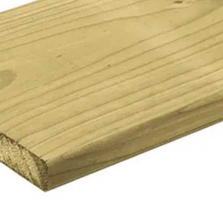
Azalp
20 cm
480 cm
Hogedruk geïmpregneerd
Vurenhout
Blank
Out of stock
18 mm