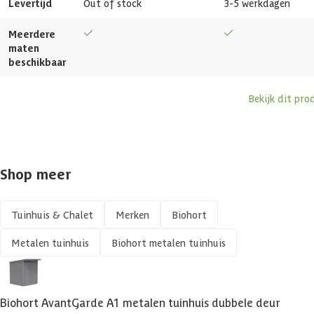
Levertijd
Out of stock
3-5 werkdagen
Gewicht
146 kg
Meerdere
Dakdikte
0.5 mm
maten
beschikbaar
Dakoverstek
40 cm
Bekijk dit pro
Vochtwerend
Vorstbestendig
Shop meer
UV-bestendig
Tuinhuis & Chalet
Merken
Biohort
Zijwandhoogte
193 cm
Metalen tuinhuis
Biohort metalen tuinhuis
Maximale sneeuwbelasting
150 kg/m²
Afsluitbaar
Biohort AvantGarde A1 metalen tuinhuis dubbele deur