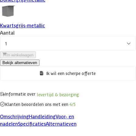
Kwartsgrijs-metallic
Aantal
1
In winkelwagen
Bekijk alternatieven
Ik wil een scherpe offerte
Informatie over
levertijd & bezorging
Klanten beoordelen ons met een
4/5
Omschrijving
Handleiding
Voor- en
nadelen
Specificaties
Alternatieven