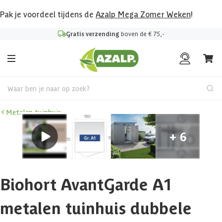
Pak je voordeel tijdens de
Azalp Mega Zomer Weken
!
Gratis verzending
boven de € 75,-
Waar ben je naar op zoek?
Metalen tuinhuis
Biohort AvantGarde A1
metalen tuinhuis dubbele