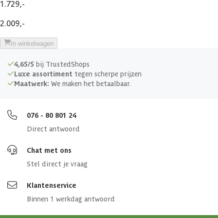
1.729,-
Deurhoogte
182 cm
2.009,-
Deurbreedte
139 cm
In winkelwagen
4,65/5
bij TrustedShops
Afmetingen (bxl)
180x220x218 cm
Luxe assortiment
tegen scherpe prijzen
Maatwerk:
We maken het betaalbaar.
Afmeting deur
139 x 182 cm
076 - 80 801 24
Direct antwoord
Chat met ons
Stel direct je vraag
Klantenservice
Binnen 1 werkdag antwoord