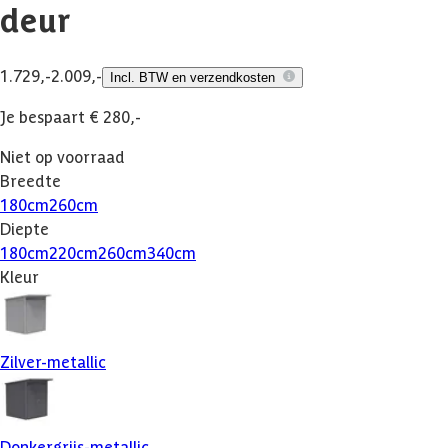
deur
1.729,-
2.009,-
Incl. BTW en verzendkosten
Je bespaart € 280,-
Niet op voorraad
Breedte
180
cm
260
cm
Diepte
180
cm
220
cm
260
cm
340
cm
Kleur
Zilver-metallic
Donkergrijs-metallic