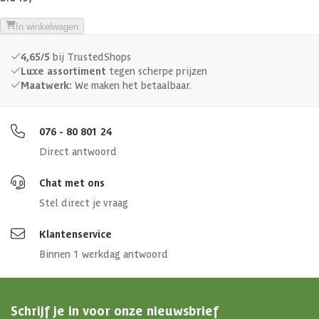
Deurbreedte
76 cm
In winkelwagen
Afmetingen (bxl)
275x315x222 cm
4,65/5
bij TrustedShops
Luxe assortiment
tegen scherpe prijzen
Afmeting deur
76 x 182 cm
Maatwerk:
We maken het betaalbaar.
076 - 80 801 24
Direct antwoord
Chat met ons
Stel direct je vraag
Klantenservice
Binnen 1 werkdag antwoord
Schrijf je in voor onze nieuwsbrief