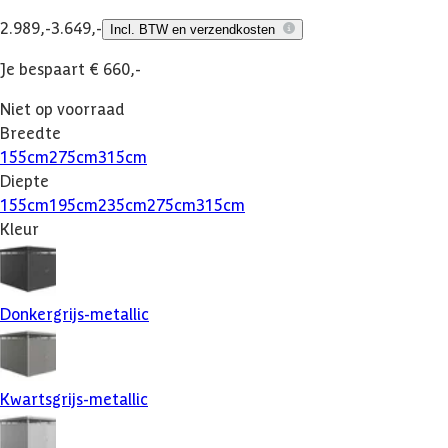
2.989,-
3.649,-
Incl. BTW en verzendkosten
Je bespaart € 660,-
Niet op voorraad
Breedte
155
cm
275
cm
315
cm
Diepte
155
cm
195
cm
235
cm
275
cm
315
cm
Kleur
Donkergrijs-metallic
Kwartsgrijs-metallic