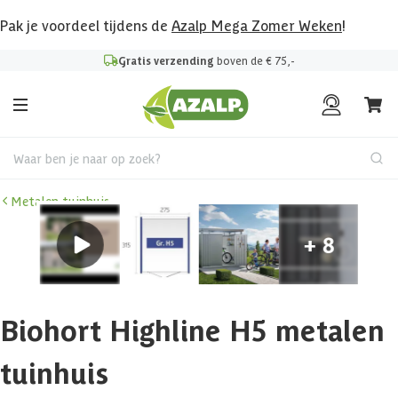
Pak je voordeel tijdens de
Azalp Mega Zomer Weken
!
Gratis verzending
boven de € 75,-
Waar ben je naar op zoek?
Metalen tuinhuis
Biohort Highline H5 metalen
tuinhuis