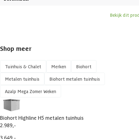
Dakdikte
0.5 mm
Bekijk dit pro
Vochtwerend
Vorstbestendig
Shop meer
UV-bestendig
Tuinhuis & Chalet
Merken
Biohort
Zijwandhoogte
209.5 cm
Metalen tuinhuis
Biohort metalen tuinhuis
Azalp Mega Zomer Weken
Maximale sneeuwbelasting
150 kg/m²
Afsluitbaar
Biohort Highline H5 metalen tuinhuis
2.989,-
Deurhoogte
182 cm
3.649,-