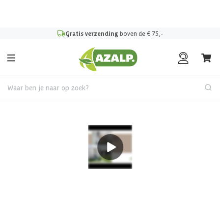
Pak je voordeel tijdens de
Azalp Mega Zomer Weken
!
Gratis verzending
boven de € 75,-
Waar ben je naar op zoek?
Metalen tuinhuis
€ 480 korting t/m 31 augustus
Biohort Neo 3B metalen
tuinhuis