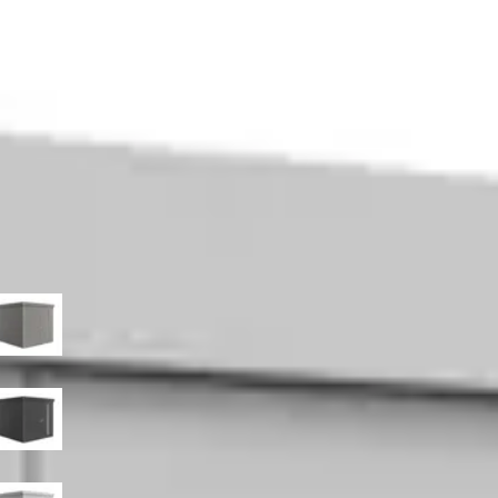
4.049,-
4.529,-
Incl. BTW en verzendkosten
Je bespaart € 480,-
Niet op voorraad
Breedte
236
cm
292
cm
348
cm
Diepte
180
cm
236
cm
292
cm
348
cm
Kleur
Kwartsgrijs-metallic
Donkergrijs-metallic