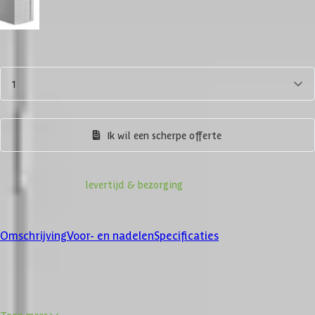
Zilver-metallic
Aantal
1
In winkelwagen
Ik wil een scherpe offerte
Informatie over
levertijd & bezorging
Klanten beoordelen ons met een
4/5
Omschrijving
Voor- en nadelen
Specificaties
Product omschrijving
Toon meer