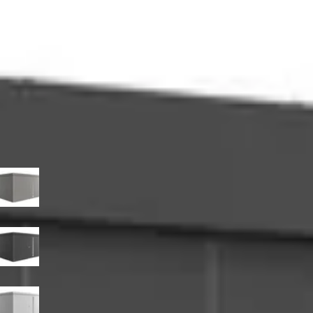
5.059,-
5.659,-
Incl. BTW en verzendkosten
Je bespaart € 600,-
Niet op voorraad
Breedte
180
cm
236
cm
292
cm
348
cm
Diepte
180
cm
236
cm
292
cm
348
cm
Kleur
Kwartsgrijs-metallic
Donkergrijs-metallic