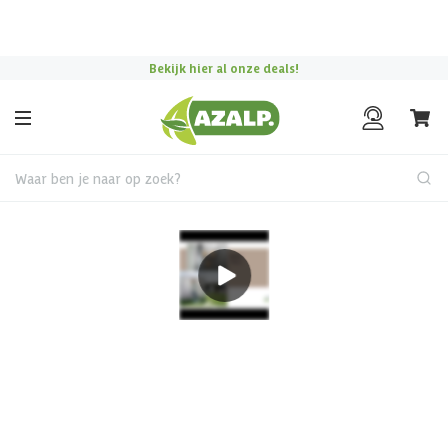
Pak je voordeel tijdens de
Azalp Mega Zomer Weken
!
Bekijk hier al onze deals!
Waar ben je naar op zoek?
Metalen tuinhuis
Biohort Neo 4D metalen
tuinhuis