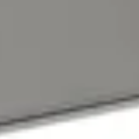
In winkelwagen
4,65/5
bij TrustedShops
Luxe assortiment
tegen scherpe prijzen
Maatwerk:
We maken het betaalbaar.
076 - 80 801 24
Direct antwoord
Chat met ons
Stel direct je vraag
Klantenservice
Binnen 1 werkdag antwoord
Schrijf je in voor onze nieuwsbrief
Maak van je tuin een droomtuin! Ontvang exclusieve