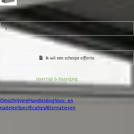
Kwartsgrijs-metallic
Aantal
1
In winkelwagen
Bekijk alternatieven
Ik wil een scherpe offerte
Informatie over
levertijd & bezorging
Klanten beoordelen ons met een
4/5
Omschrijving
Handleiding
Voor- en
nadelen
Specificaties
Alternatieven
Product omschrijving