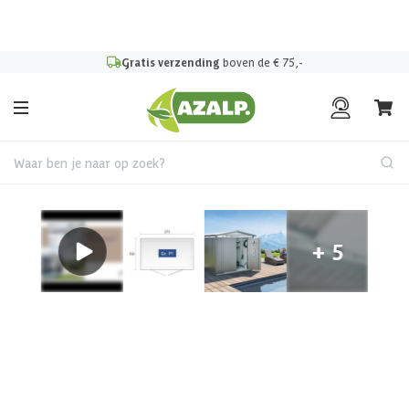
Pak je voordeel tijdens de
Azalp Mega Zomer Weken
!
Gratis verzending
boven de € 75,-
Waar ben je naar op zoek?
Metalen tuinhuis
Biohort Panorama P1
metalen tuinhuis