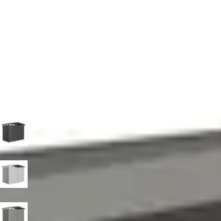
2.479,-
2.879,-
Incl. BTW en verzendkosten
Je bespaart € 400,-
Niet op voorraad
Breedte
273
cm
Diepte
158
cm
198
cm
238
cm
278
cm
318
cm
Kleur
Donkergrijs-metallic
Zilver-metallic