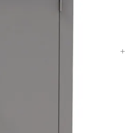
 dat ze open blijven staan terwijl je iets aan het pakken of juist
erslot en is er gedacht aan onzichtbare ventilatieopeningen zodat
ding zijn inbegrepen.