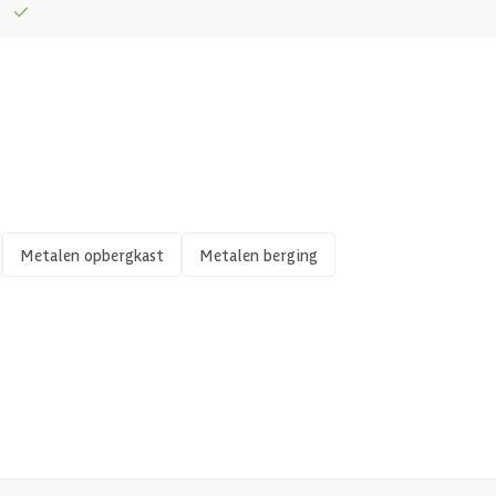
103 cm
Metalen opbergkast
Metalen berging
132x57
103 x 1