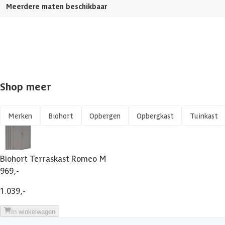
Meerdere maten beschikbaar
Vochtwerend
Vorstbestendig
UV-bestendig
Shop meer
Afsluitbaar
Deurbreedte
Merken
Biohort
Opbergen
Opbergkast
Tuinkast
Regenwaterbestendig
Biohort Terraskast Romeo M
Afmetingen (bxl)
969,-
1.039,-
Geschikt voor binnen
In winkelwagen
Afmeting deur