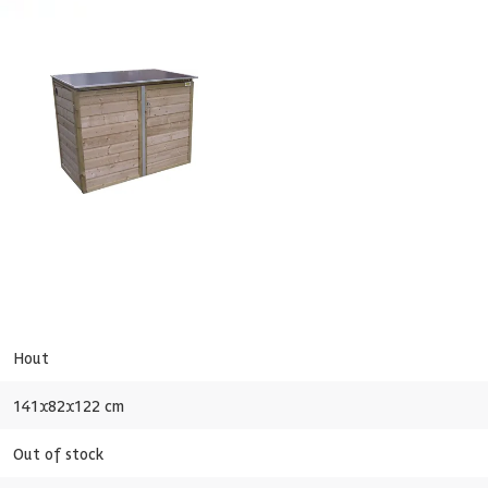
Lutrabox lage tuinkast 141x82x122cm LCL240-R
31 cm
864,-
Hout
141x82x122 cm
Out of stock