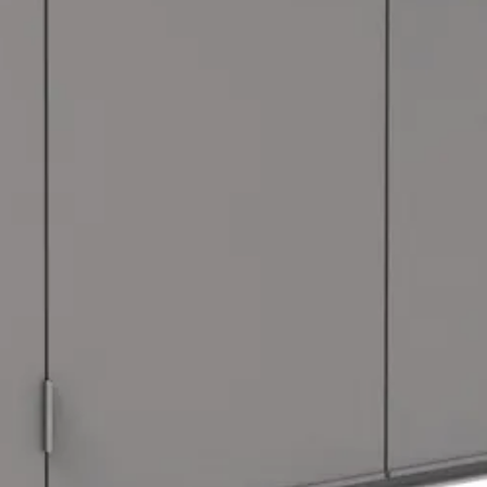
0.5 mm
Plat
Dubbele deur
Kwartsgrijs-metallic
Out of stock
Staal
Tuinkast
Metaal