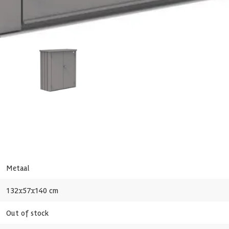
131 cm
800 l
Huidige product
21-007-0291-0
9003414580701
103 x 1
Biohort Terraskast Romeo M
0.8 kg
969,-
1.039,-
800 l
Metaal
0.8 m3
132x57x140 cm
Out of stock
0.5 mm