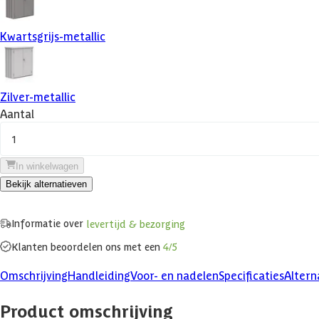
Kwartsgrijs-metallic
Zilver-metallic
Aantal
1
In winkelwagen
Bekijk alternatieven
Informatie over
levertijd & bezorging
Klanten beoordelen ons met een
4/5
Omschrijving
Handleiding
Voor- en nadelen
Specificaties
Altern
Product omschrijving