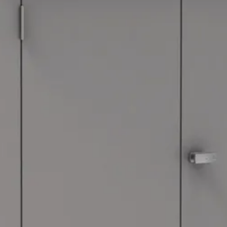
n die openen en sluiten vergemakkelijken, maar die er ook voor zorgen
is de terraskast af te sluiten met een geïntegreerd draaigreep cilind
 onderdelen, bevestigingsmaterialen en een duidelijke montagehandlei
 medewerkers? Neem dan gerust
contact
met ons op, we helpen je graag!
Biohort
132 cm
57 cm
140 cm
1 m2