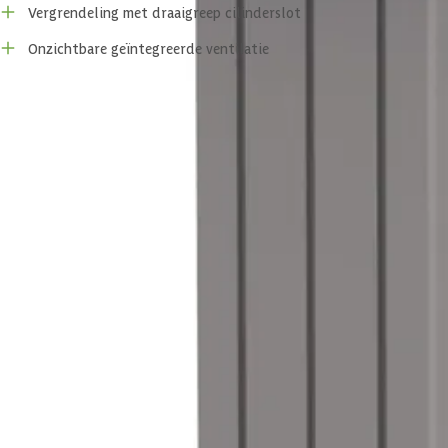
Vergrendeling met draaigreep cilinderslot
De deuren van alle Romeo tuinkasten zijn voorzien van handige gasvere
opbergen bent. Ook wanneer het waait is dit een uitkomst. Hiernaast 
Onzichtbare geïntegreerde ventilatie
eventueel vocht kan vervliegen en niet in de kast achterblijft.
Specificaties
Opbouwen
De Romeo wordt als kant-en-klaar bouwpakket bij je afgeleverd. Alle
Belangrijke specificaties
Heb je nog vragen of wil je graag advies van onze gespecialiseerde
Merk
Breedte
Lengte
Hoogte
Oppervlakte