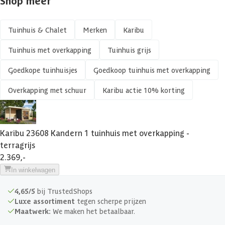
Shop meer
Aantal staanders
2 st
Kant en klaar geverfd mogelijk
Tuinhuis & Chalet
Merken
Karibu
Azalp artikelcode
24-192-0081-0
Tuinhuis met overkapping
Tuinhuis grijs
Veranda
EAN-code
4010090236087
Goedkope tuinhuisjes
Goedkoop tuinhuis met overkapping
Afmetingen deur
140 x 176.5 cm
Overkapping met schuur
Karibu actie 10% korting
Glassoort
Kunstglas
Soort dak
Massief
Karibu 23608 Kandern 1 tuinhuis met overkapping -
terragrijs
2.369,-
Breedte binnenmaat
194 cm
In winkelwagen
Diepte binnenmaat
194 cm
4,65/5
bij TrustedShops
Luxe assortiment
tegen scherpe prijzen
Hoogte binnenmaat
205 cm
Maatwerk:
We maken het betaalbaar.