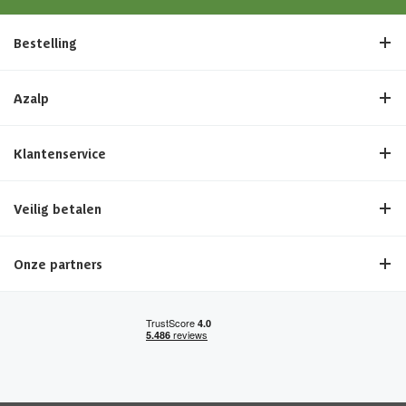
Dakoverstek voor
21 cm
Bestelling
Dakoverstek achter
11 cm
Azalp
Dakoverstek zijkant
18 cm
Klantenservice
Afmetingen (bxl)
408 x 204 cm
Veilig betalen
Materiaal dak
Hout
Onze partners
Afmeting deur
140 x 176.5 cm
Soort slot
Cilinderslot