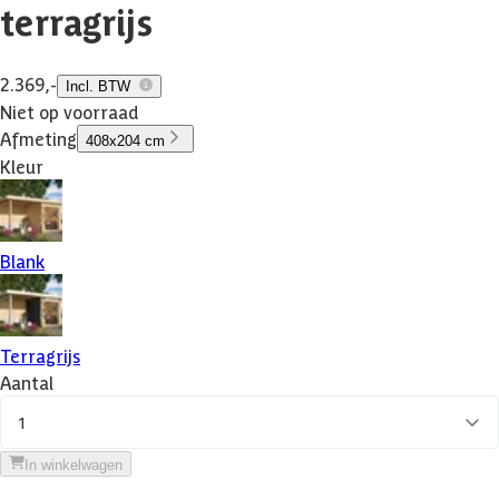
terragrijs
2.369,-
Incl. BTW
Niet op voorraad
Afmeting
408x204 cm
Kleur
Blank
Terragrijs
Aantal
1
In winkelwagen