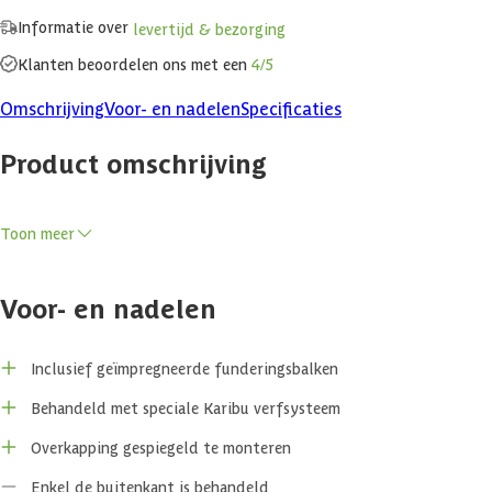
Informatie over
levertijd & bezorging
Klanten beoordelen ons met een
4/5
Omschrijving
Voor- en nadelen
Specificaties
Product omschrijving
De Kandern serie van Karibu is een modern tuinhuis met
Toon meer
lessenaarsdak en een wanddikte van 28mm wat ideaal te gebruiken is
als opslag van tuingereedschap, fietsen of als klusruimte te
gebruiken.
Voor- en nadelen
Combineer het gemak van een berging met de ontspanning van een
overkapping door de Kandern te bestellen met overkapping. Zo kan je
Inclusief geïmpregneerde funderingsbalken
heel het jaar door ontspannen in je tuin.
Behandeld met speciale Karibu verfsysteem
Kenmerken
Overkapping gespiegeld te monteren
De dubbele openslaande deuren met kunstglas zorgen voor
Enkel de buitenkant is behandeld