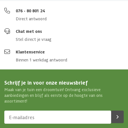
Dakoppervlakte
11 m2
076 - 80 801 24
Direct antwoord
Dakdikte
16 mm
Chat met ons
Aantal deuren
1 st
Stel direct je vraag
Aantal ramen
0 st
Klantenservice
Binnen 1 werkdag antwoord
Materiaal wanden
Vurenhout
Houtbehandeling wanden
Geverfd
Schrijf je in voor onze nieuwsbrief
Maak van je tuin een droomtuin! Ontvang exclusieve
Afwerking
Geschaafd
aanbiedingen en blijf als eerste op de hoogte van ons
assortiment!
Doorloophoogte
205 cm
Maximale sneeuwbelasting
75 kg/m²