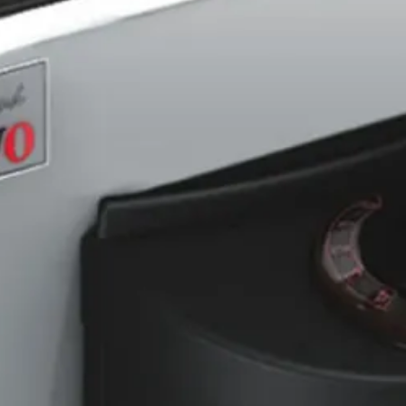
Sawo
33 cm
21 cm
45 cm
RVS
Out of stock
Staal
Fins
Elektrisch