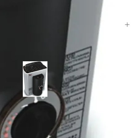
Sawo mini X saunakachel - 3.0kW - int. (MX-30NB-Z)
321,99