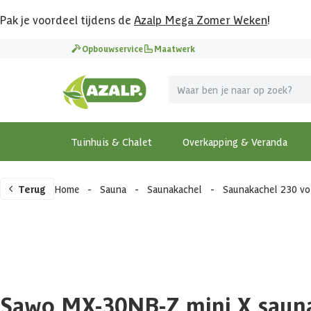
Pak je voordeel tijdens de
Azalp Mega Zomer Weken
!
Opbouwservice
Maatwerk
Tuinhuis & Chalet
Overkapping & Veranda
Terug
Home
-
Sauna
-
Saunakachel
-
Saunakachel 230 vo
Sawo MX-30NB-Z mini X saun