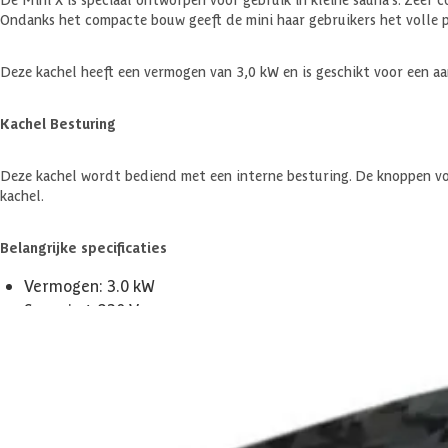
Ondanks het compacte bouw geeft de mini haar gebruikers het volle pl
Deze kachel heeft een vermogen van 3,0 kW en is geschikt voor een a
Kachel Besturing
Deze kachel wordt bediend met een interne besturing. De knoppen vo
kachel.
Belangrijke specificaties
Vermogen: 3.0 kW
Spanning: 230 V
Besturing: op de kachel
Bevestiging kachel: aan de wand
Aanbevolen saunagrootte min-max m3: 2-4 m3
Minimale hoogte van de sauna: 190 cm
Exclusief: saunastenen (8-10 kg nodig)