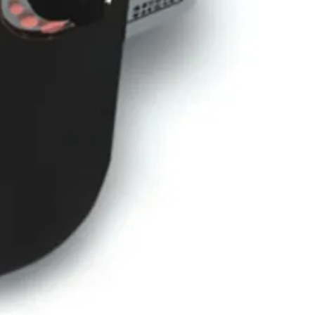
Fins
3 kw
2-4 m³
Bekijk dit product