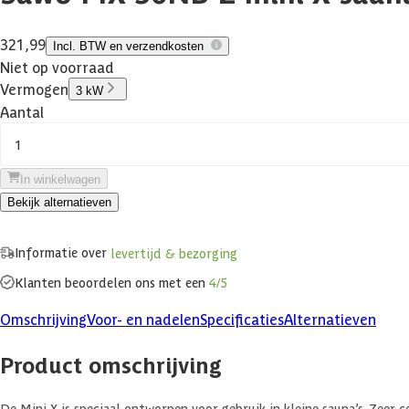
321,99
Incl. BTW en verzendkosten
Niet op voorraad
Vermogen
3 kW
Aantal
1
In winkelwagen
Bekijk alternatieven
Informatie over
levertijd & bezorging
Klanten beoordelen ons met een
4/5
Omschrijving
Voor- en nadelen
Specificaties
Alternatieven
Product omschrijving
De Mini X is speciaal ontworpen voor gebruik in kleine sauna’s. Zeer c