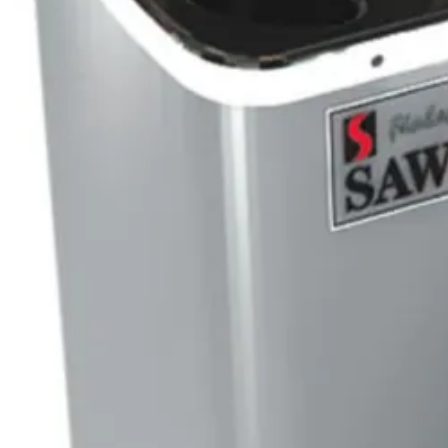
Merk
Breedte
Lengte
Hoogte
Kleur
Levertijd
Metaalsoort
Soort
Type