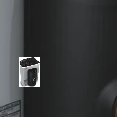
3 kw
25-055-0024-0
6430011645473
Metaal
Fins
Huidige product
Door een erkend installateur/elektricien
3 kW
230 volt
Sawo MX-30NB-Z mini X saunakachel
3 kw
321,99