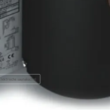
Op de kachel
Fins
Wand
3 kw
2-4 m³
2-4 m³
3x 2.5 mm²
Elektrische saunakachel