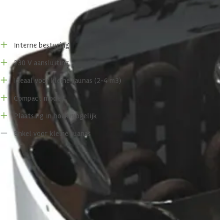
Voor- en nadelen
Interne besturing
230 V aansluiting
Ideaal voor kleine saunas (2-4 m3)
Compact model
Plaatsing in hoek mogelijk
Enkel voor kleine suanas
Specificaties
Belangrijke specificaties