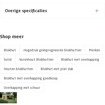
Houtsoort
Vurenhout
Overige specificaties
Kleur
Blank
Materiaal
Hout
Levertijd
Out of stock
Shop meer
Gespiegeld te monteren
Azalp artikelcode
18-001-0165-0
Isolatieglas
Blokhut
Hogedruk geïmpregneerde blokhutten
Merken
EAN-code
5412025987429
Solid
Vurenhout Blokhutten
Blokhut met overkapping
Kant en klaar geverfd mogelijk
Houten blokhutten
Blokhut met plat dak
Veranda
Blokhut met overkapping goedkoop
Afmetingen deur
173 x 182 cm
Overkapping met schuur
Glassoort
Echt glas