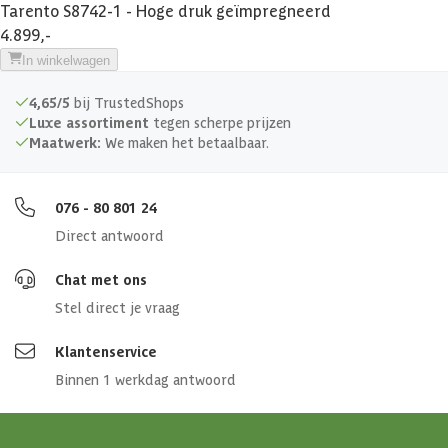
Tarento S8742-1 - Hoge druk geïmpregneerd
Soort dak
Massief
4.899,-
In winkelwagen
Breedte binnenmaat
287 cm
4,65/5
bij TrustedShops
Diepte binnenmaat
Luxe assortiment
tegen scherpe prijzen
279 cm
Maatwerk:
We maken het betaalbaar.
Aantal deuren
1 st
076 - 80 801 24
Aantal ramen
0 st
Direct antwoord
Afmetingen (bxl)
592 x 291 cm
Chat met ons
Stel direct je vraag
Materiaal dak
Hout
Klantenservice
Binnen 1 werkdag antwoord
Soort isolatie
Geen isolatie