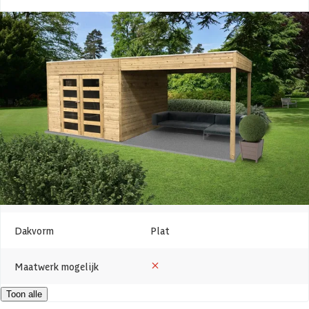
Breedte
592 cm
Lengte
291 cm
Hoogte
225 cm
Oppervlakte
9 m2
Wanddikte
19 mm
Houtbehandeling
Hogedruk geïmpregneerd
Dakvorm
Plat
Maatwerk mogelijk
Toon alle
Deur type
Dubbele deur