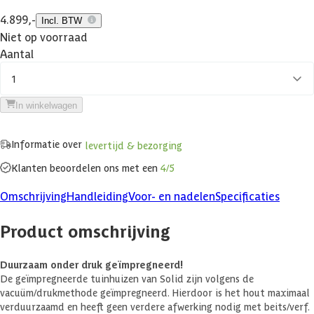
4.899,-
Incl. BTW
Niet op voorraad
Aantal
1
In winkelwagen
Informatie over
levertijd & bezorging
Klanten beoordelen ons met een
4/5
Omschrijving
Handleiding
Voor- en nadelen
Specificaties
Product omschrijving
Duurzaam onder druk geïmpregneerd!
De geïmpregneerde tuinhuizen van Solid zijn volgens de
vacuüm/drukmethode geïmpregneerd. Hierdoor is het hout maximaal
verduurzaamd en heeft geen verdere afwerking nodig met beits/verf.