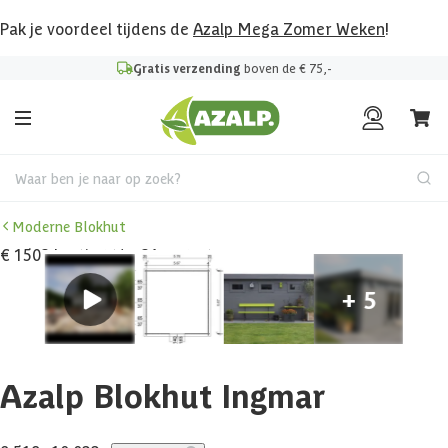
Pak je voordeel tijdens de
Azalp Mega Zomer Weken
!
Gratis verzending
boven de € 75,-
Waar ben je naar op zoek?
Moderne Blokhut
€ 1503 korting t/m 31 augustus
Azalp Blokhut Ingmar