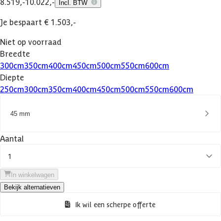
8.519,-
10.022,-
Incl. BTW
Je bespaart € 1.503,-
Niet op voorraad
Breedte
300
cm
350
cm
400
cm
450
cm
500
cm
550
cm
600
cm
Diepte
250
cm
300
cm
350
cm
400
cm
450
cm
500
cm
550
cm
600
cm
45 mm
Aantal
1
In winkelwagen
Bekijk alternatieven
Ik wil een scherpe offerte