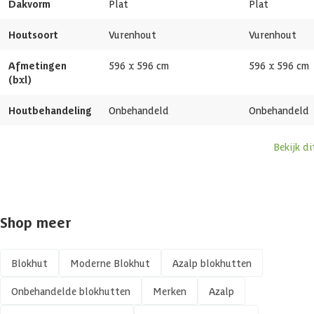
Dakvorm
Plat
Plat
Afmetingen deur
140 x 185 cm
Houtsoort
Vurenhout
Vurenhout
Glassoort
Echt glas
Afmetingen
596 x 596 cm
596 x 596 cm
Soort dak
Massief
(bxl)
Houtbehandeling
Onbehandeld
Onbehandeld
Breedte binnenmaat
567 cm
Bekijk d
Diepte binnenmaat
567 cm
Dakoppervlakte
37.95 m2
Shop meer
Aantal deuren
1 st
Aantal ramen
3 st
Blokhut
Moderne Blokhut
Azalp blokhutten
Onbehandelde blokhutten
Merken
Azalp
Dakoverstek
20 cm