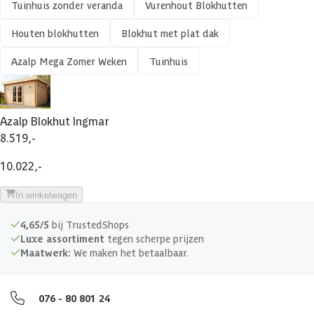
Tuinhuis zonder veranda
Vurenhout Blokhutten
Funderingsbalken geïmpregneerd
Houten blokhutten
Blokhut met plat dak
Afmetingen (bxl)
596 x 596 cm
Azalp Mega Zomer Weken
Tuinhuis
Materiaal dak
Hout
Azalp Blokhut Ingmar
Soort isolatie
Geen isolatie
8.519,-
10.022,-
In winkelwagen
4,65/5
bij TrustedShops
Luxe assortiment
tegen scherpe prijzen
Maatwerk:
We maken het betaalbaar.
076 - 80 801 24