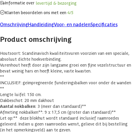
Informatie over
levertijd & bezorging
Klanten beoordelen ons met een
4/5
Omschrijving
Handleiding
Voor- en nadelen
Specificaties
Product omschrijving
Houtsoort: Scandinavisch kwaliteitsvuren voorzien van een speciale,
absoluut dichte hoekverbinding.
Vurenhout heeft door zijn langzame groei een fijne vezelstructuur en
bevat weinig hars en heeft kleine, vaste kwasten.
**
INCLUSIEF: geïmpregneerde funderingsbalken voor onder de wanden
**
Lengte luifel: 150 cm.
Dakbeschot: 20 mm dakhout
Aantal nokbalken
: 3 (meer dan standaard)**
Afmeting nokbalken**: 9 x 17,5 cm (groter dan standaard)**
Let op:** deze blokhut wordt standaard inclusief raamroedes
geleverd. Indien u geen raamroedes wenst, gelieve dit bij bestelling
(in het opmerkingsveld) aan te geven.