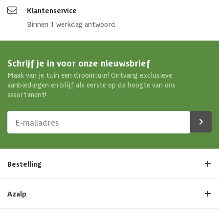
Afmetingen (bxl)
550 x 300 cm
Klantenservice
Binnen 1 werkdag antwoord
Materiaal dak
Hout
Soort isolatie
Geen isolatie
Schrijf je in voor onze nieuwsbrief
Maak van je tuin een droomtuin! Ontvang exclusieve
aanbiedingen en blijf als eerste op de hoogte van ons
assortiment!
Bestelling
Azalp