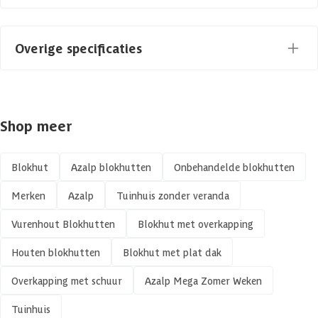
Deur type
Dubbele deur
Dakbedekking
Overige specificaties
Houtsoort
Vurenhout
Slot
Materiaal
Hout
Levertijd
Out of stock
Shop meer
Gespiegeld te monteren
Azalp artikelcode
11-122-0365-0
Impregneren mogelijk
Blokhut
Azalp blokhutten
Onbehandelde blokhutten
EAN-code
1039345131871
Merken
Azalp
Tuinhuis zonder veranda
Isolatieglas
Vurenhout Blokhutten
Blokhut met overkapping
Kant en klaar geverfd mogelijk
Houten blokhutten
Blokhut met plat dak
Luifel
Overkapping met schuur
Azalp Mega Zomer Weken
Tuinhuis
Veranda