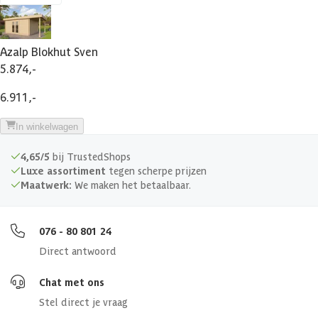
Afmetingen deur
140 x 185 cm
Azalp Blokhut Sven
Glassoort
Echt glas
5.874,-
6.911,-
Soort dak
Massief
In winkelwagen
Breedte binnenmaat
521 cm
4,65/5
bij TrustedShops
Luxe assortiment
tegen scherpe prijzen
Diepte binnenmaat
271 cm
Maatwerk:
We maken het betaalbaar.
Aantal deuren
1 st
076 - 80 801 24
Aantal ramen
3 st
Direct antwoord
Chat met ons
Dakoverstek
20 cm
Stel direct je vraag