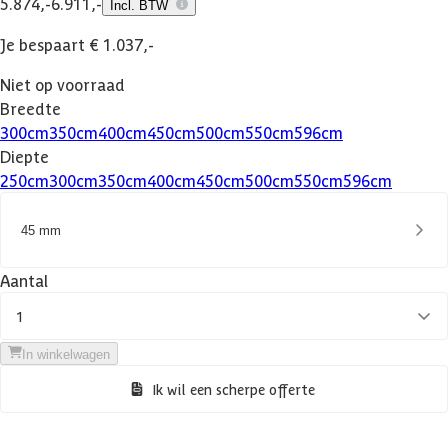
5.874,-
6.911,-
Incl. BTW
Je bespaart € 1.037,-
Niet op voorraad
Breedte
300
cm
350
cm
400
cm
450
cm
500
cm
550
cm
596
cm
Diepte
250
cm
300
cm
350
cm
400
cm
450
cm
500
cm
550
cm
596
cm
45 mm
Aantal
1
In winkelwagen
Ik wil een scherpe offerte