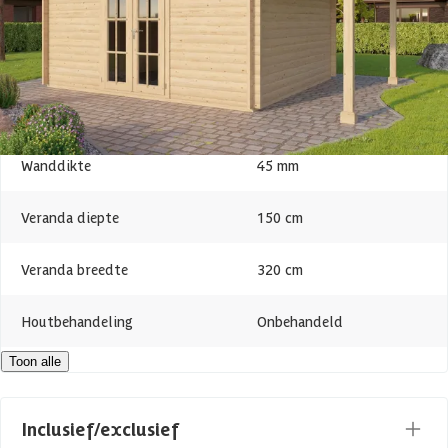
Lengte
300 cm
Hoogte
234 cm
Oppervlakte
15 m2
Wanddikte
45 mm
Veranda diepte
150 cm
Veranda breedte
320 cm
Houtbehandeling
Onbehandeld
Toon alle
Dakvorm
Plat
Maatwerk mogelijk
Inclusief/exclusief