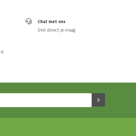
Chat met ons
Stel direct je vraag
350 cm
rd
olatie