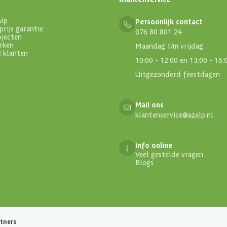
alp
Persoonlijk contact
prijs garantie
076 80 801 24
ojecten
rken
Maandag t/m vrijdag
e klanten
10:00 - 12:00 en 13:00 - 16:
Uitgezonderd feestdagen
Mail ons
klantenservice@azalp.nl
Info online
Veel gestelde vragen
Blogs
tners