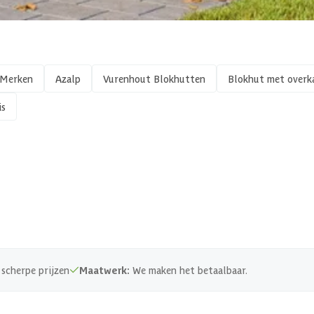
Hout
Vurenhout
Blank
Merken
Azalp
Vurenhout Blokhutten
Blokhut met overk
Out of stock
is
1 st
140 cm
Echt g
scherpe prijzen
Maatwerk:
We maken het betaalbaar.
Massie