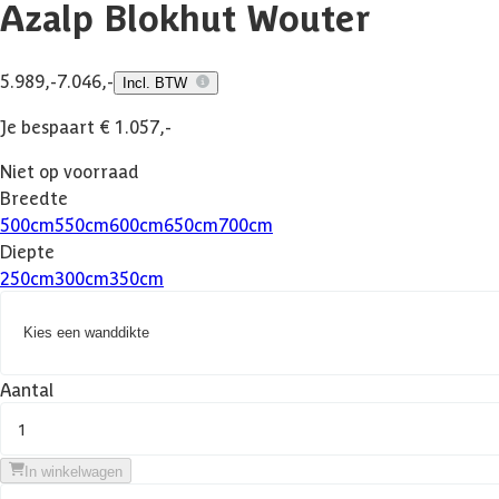
Azalp Blokhut Wouter
5.989,-
7.046,-
Incl. BTW
Je bespaart € 1.057,-
Niet op voorraad
Breedte
500
cm
550
cm
600
cm
650
cm
700
cm
Diepte
250
cm
300
cm
350
cm
Kies een wanddikte
Aantal
1
In winkelwagen