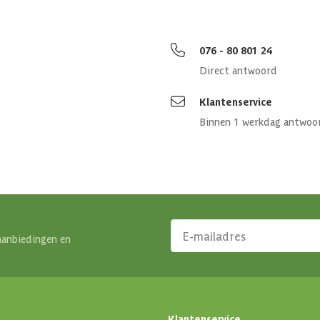
1 st
076 - 80 801 24
3 st
Direct antwoord
650 x 
Klantenservice
Binnen 1 werkdag antwoo
Hout
Geen is
aanbiedingen en
Klantenservice