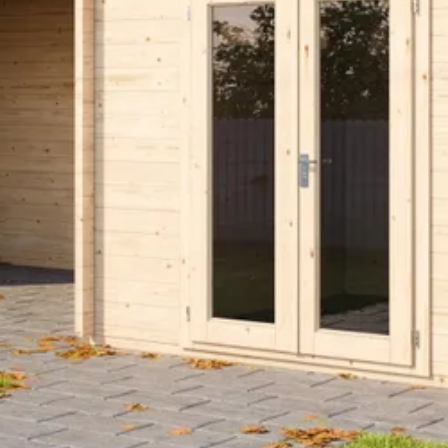
30 mm
324 cm
379 cm
Onbehandeld
Plat
11.5 x 11.5 cm
Dubbele deur