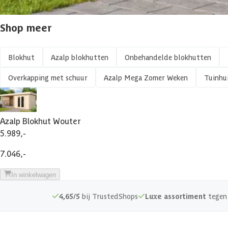
Materiaal
Houtsoort
Vloer
Shop meer
Gespiegeld te monteren
Kleur
Impregneren mogelijk
Blokhut
Azalp blokhutten
Onbehandelde blokhutten
Levertijd
Overkapping met schuur
Azalp Mega Zomer Weken
Tuinhu
Isolatieglas
Aantal staanders
Kant en klaar geverfd mogelijk
Azalp artikelcode
Azalp Blokhut Wouter
5.989,-
Veranda
EAN-code
7.046,-
Afmetingen deur
In winkelwagen
Glassoort
4,65/5
bij TrustedShops
Luxe assortiment
tegen 
Soort dak