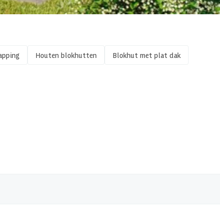
apping
Houten blokhutten
Blokhut met plat dak
 x 197 cm
las
f