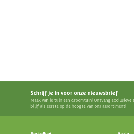
Aantal deuren
Aantal ramen
Afmetingen (bxl)
Materiaal dak
Soort isolatie
Schrijf je in voor onze nieuwsbrief
Maak van je tuin een droomtuin! Ontvang exclusieve 
blijf als eerste op de hoogte van ons assortiment!
Bestelling
Azalp