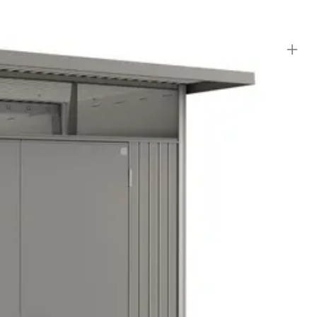
nsen.
 ervoor zorgen dat de deur niet hard open- en dicht klapt. Tevens
entilatieopeningen in de overstek van het dak gemaakt, zodat er
ordt er een dakgoot met bladvangers meegeleverd waardoor de afvoer
en en een duidelijke montagehandleiding zijn inbegrepen. Zorg
t is aan te raden dit met minimaal twee personen te doen. Dan staat