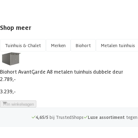
Dakoverstek
Vochtwerend
Shop meer
Vorstbestendig
Tuinhuis & Chalet
Merken
Biohort
Metalen tuinhuis
UV-bestendig
Zijwandhoogte
Biohort AvantGarde A8 metalen tuinhuis dubbele deur
2.789,-
Maximale sneeuwbelasting
3.239,-
Afsluitbaar
In winkelwagen
4,65/5
bij TrustedShops
Luxe assortiment
tegen 
Afmetingen (bxl)
Afmeting deur