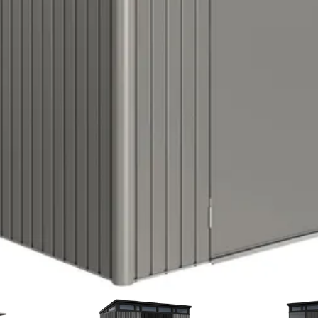
Lessenaar
Dubbele deur
Kwartsgrijs-metallic
Out of stock
Verzinkt staal
Metaal
4 mm
21-007-0038-0