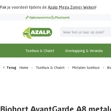
Pak je voordeel tijdens de
Azalp Mega Zomer Weken
!
Opbouwservice
Maatwerk
Tuinhuis & Chalet
Overkapping & Veranda
Terug
Home
-
Tuinhuis & Chalet
-
Metalen tuinhuis
-
Bi
Biohort AvantGarde A8 metal