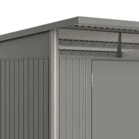
lein gereedschap
igen inzicht uitbreiden en inrichten zodat hij voldoet aan al jouw we
Biohort
sveren die openen en sluiten vergemakkelijken, maar die ook bij wind
rievoudige vergrendeling.
260 cm
er het dak aan de voorzijde, een raam van acrylglas zit. Ook zijn er v
waar je spullen aangetast kunnen worden door het vocht. Tot slot w
340 cm
222 cm
10 m2
ogelijk in meerdere pakketten. Alle onderdelen, bevestigingsmaterial
 Daarna kun je aan de slag met de opbouw van je nieuwe tuinhuis. He
0.5 mm
 medewerkers? Neem dan gerust
contact
met ons op, we helpen je graag!
222 cm