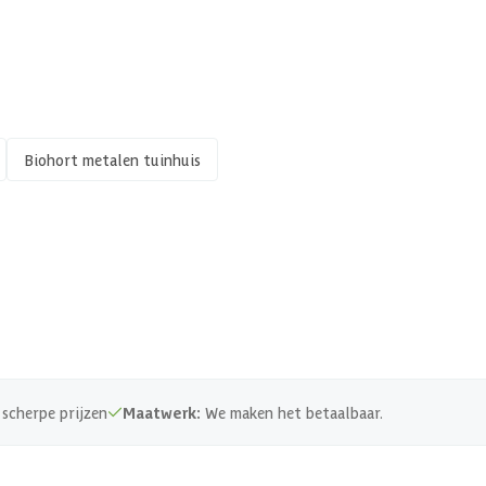
40 cm
Biohort metalen tuinhuis
193 cm
150 kg/m²
scherpe prijzen
Maatwerk:
We maken het betaalbaar.
260x380x
155 x 182