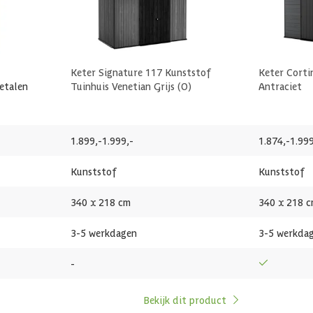
9003414190894
Keter Signature 117 Kunststof
Keter Corti
155 x 182
etalen
Tuinhuis Venetian Grijs (O)
Antraciet
Plexiglas
1.899,-
1.999,-
1.874,-
1.999
252 cm
Kunststof
Kunststof
332 cm
340 x 218 cm
340 x 218 
182 cm
3-5 werkdagen
3-5 werkda
252 kg
-
0.5 mm
Bekijk dit product