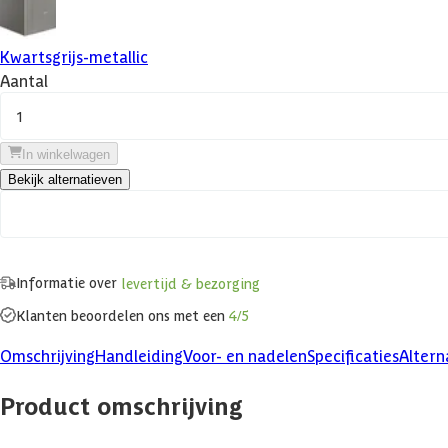
Kwartsgrijs-metallic
Aantal
1
In winkelwagen
Bekijk alternatieven
Informatie over
levertijd & bezorging
Klanten beoordelen ons met een
4/5
Omschrijving
Handleiding
Voor- en nadelen
Specificaties
Altern
Product omschrijving