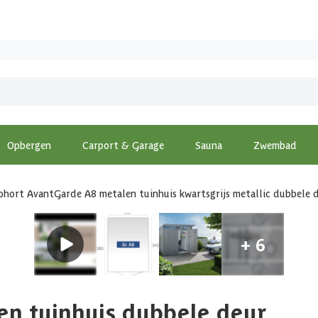
Opbergen
Carport & Garage
Sauna
Zwembad
ohort AvantGarde A8 metalen tuinhuis kwartsgrijs metallic dubbele 
en tuinhuis dubbele deur