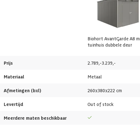
Overschilderbaar
EAN-code
Veranda
Afmetingen deur
Biohort AvantGarde A8 m
tuinhuis dubbele deur
Glassoort
Prijs
2.789,-
3.239,-
Breedte binnenmaat
Materiaal
Metaal
Diepte binnenmaat
Afmetingen (bxl)
260x380x222 cm
Hoogte binnenmaat
Levertijd
Out of stock
Gewicht
Meerdere maten beschikbaar
Dakdikte