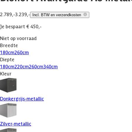
2.789,-
3.239,-
Incl. BTW en verzendkosten
Je bespaart € 450,-
Niet op voorraad
Breedte
180
cm
260
cm
Diepte
180
cm
220
cm
260
cm
340
cm
Kleur
Donkergrijs-metallic
Zilver-metallic