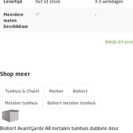
Levertijd
Out of stock
3-5 werkdagen
Gewicht
252 kg
Meerdere
-
Dakdikte
0.5 mm
maten
beschikbaar
Dakoverstek
40 cm
Bekijk dit pro
Vochtwerend
Vorstbestendig
Shop meer
UV-bestendig
Tuinhuis & Chalet
Merken
Biohort
Zijwandhoogte
193 cm
Metalen tuinhuis
Biohort metalen tuinhuis
Maximale sneeuwbelasting
150 kg/m²
Afsluitbaar
Biohort AvantGarde A8 metalen tuinhuis dubbele deur