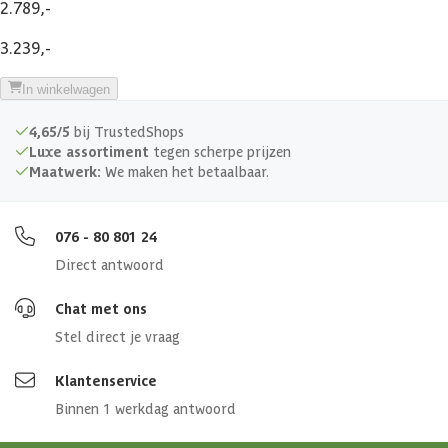
2.789,-
Afmetingen (bxl)
260x380x222 cm
3.239,-
Afmeting deur
155 x 182 cm
In winkelwagen
4,65/5
bij TrustedShops
Luxe assortiment
tegen scherpe prijzen
Maatwerk:
We maken het betaalbaar.
076 - 80 801 24
Direct antwoord
Chat met ons
Stel direct je vraag
Klantenservice
Binnen 1 werkdag antwoord