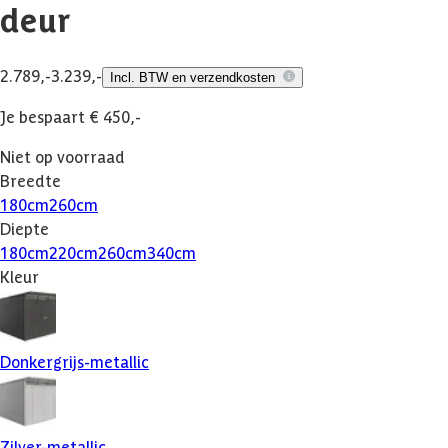
deur
2.789,-
3.239,-
Incl. BTW en verzendkosten
Je bespaart € 450,-
Niet op voorraad
Breedte
180
cm
260
cm
Diepte
180
cm
220
cm
260
cm
340
cm
Kleur
Donkergrijs-metallic
Zilver-metallic