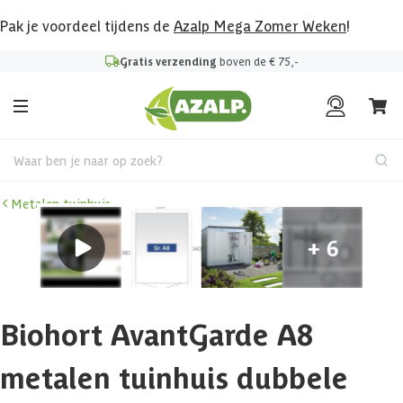
Pak je voordeel tijdens de
Azalp Mega Zomer Weken
!
Gratis verzending
boven de € 75,-
Waar ben je naar op zoek?
Metalen tuinhuis
Biohort AvantGarde A8
metalen tuinhuis dubbele