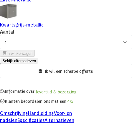
Kwartsgrijs-metallic
Aantal
1
In winkelwagen
Bekijk alternatieven
Ik wil een scherpe offerte
Informatie over
levertijd & bezorging
Klanten beoordelen ons met een
4/5
Omschrijving
Handleiding
Voor- en
nadelen
Specificaties
Alternatieven