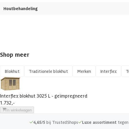
Houtbehandeling
Isolatieglas
Soort dak
Breedte binnenmaat
Shop meer
Diepte binnenmaat
Aantal deuren
Blokhut
Traditionele blokhut
Merken
Interflex
T
Aantal ramen
Interflex blokhut 3025 L - geïmpregneerd
Dakoverstek
1.732,-
In winkelwagen
Afmetingen (bxl)
4,65/5
bij TrustedShops
Luxe assortiment
tegen 