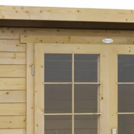
neerd
Interflex
300 cm
250 cm
230 cm