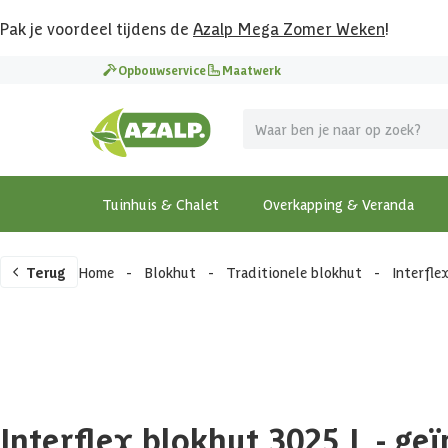
Pak je voordeel tijdens de
Azalp Mega Zomer Weken
!
Opbouwservice
Maatwerk
Tuinhuis & Chalet
Overkapping & Veranda
Terug
Home
-
Blokhut
-
Traditionele blokhut
-
Interfle
Interflex blokhut 3025 L - g