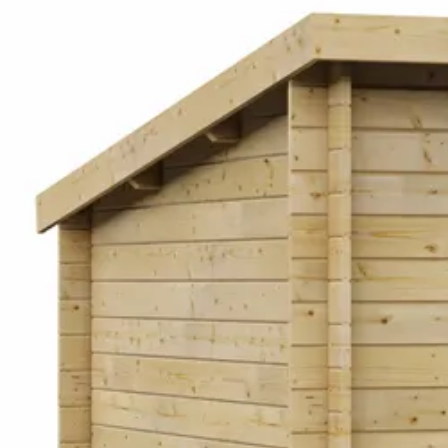
Technische handleiding Interflex blokhut 3025 L - geïmpreg
Specificaties
Belangrijke specificaties
Merk
Breedte
Lengte
Hoogte