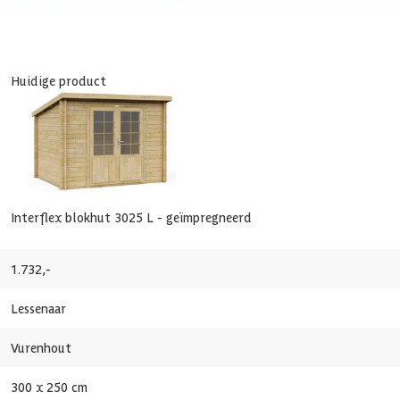
Ho
8719831421220
Huidige product
Interflex blokhut 3025 L - geïmpregneerd
1.732,-
Lessenaar
155
Vurenhout
300 x 250 cm
Ech