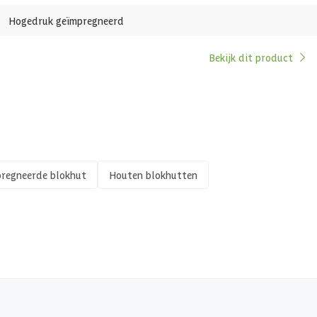
Hogedruk geïmpregneerd
se
Bekijk dit product
sief
4 cm
4 cm
t
regneerde blokhut
Houten blokhutten
t
 cm
 x 250 cm