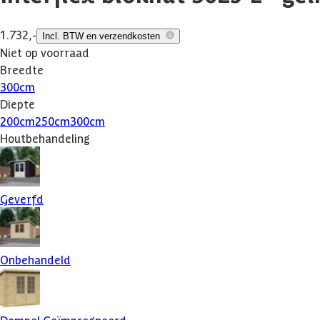
1.732,-
Incl. BTW en verzendkosten
Niet op voorraad
Breedte
300
cm
Diepte
200
cm
250
cm
300
cm
Houtbehandeling
Geverfd
Onbehandeld
Dompel Geïmpregneerd