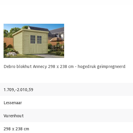
ut
Debro blokhut Annecy 298 x 238 cm - hogedruk geïmpregneerd
1.709,-
2.010,59
Lessenaar
 x 193.8 cm
Vurenhout
298 x 238 cm
t glas