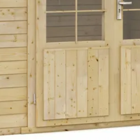
8 m2
28 mm
Dompel Geïmpregneerd
Lessenaar
Dubbele deur
Vurenhout
Out of stock
10-003-0103-0