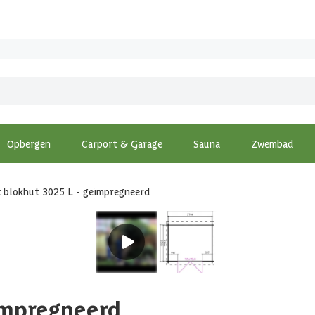
Opbergen
Carport & Garage
Sauna
Zwembad
x blokhut 3025 L - geïmpregneerd
eïmpregneerd