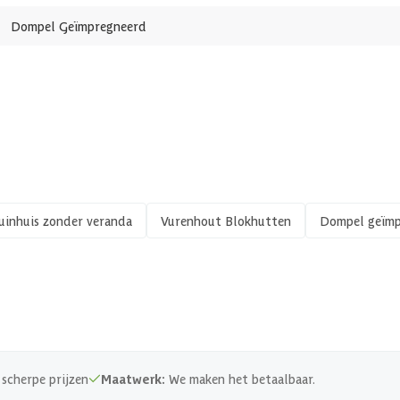
Dompel Geïmpregneerd
Fal
Mas
27
22
1 s
uinhuis zonder veranda
Vurenhout Blokhutten
Dompel geïmp
0 s
10
300
scherpe prijzen
Maatwerk:
We maken het betaalbaar.