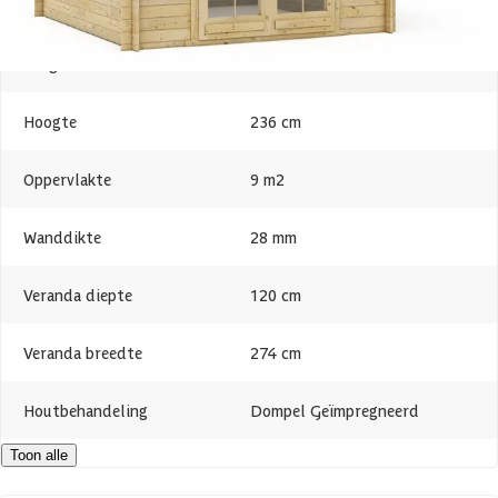
Breedte
300 cm
Lengte
420 cm
Hoogte
236 cm
Oppervlakte
9 m2
Wanddikte
28 mm
Veranda diepte
120 cm
Veranda breedte
274 cm
Houtbehandeling
Dompel Geïmpregneerd
Toon alle
Dakvorm
Zadel