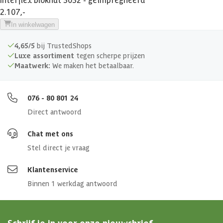
2.107,-
Meerdere maten beschikbaar
In winkelwagen
Veranda
4,65/5
bij TrustedShops
Luxe assortiment
tegen scherpe prijzen
Maatwerk:
We maken het betaalbaar.
Afmetingen deur
155 x 187 cm
Glassoort
Echt glas
076 - 80 801 24
Direct antwoord
Isolatieglas
False
Chat met ons
Soort dak
Massief
Stel direct je vraag
Klantenservice
Breedte binnenmaat
274 cm
Binnen 1 werkdag antwoord
Diepte binnenmaat
274 cm
Schrijf je in voor onze nieuwsbrief