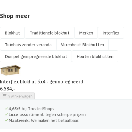
EAN-code
8719831421930
Shop meer
Gespiegeld te monteren
Impregneren mogelijk
Blokhut
Traditionele blokhut
Merken
Interflex
Tuinhuis zonder veranda
Vurenhout Blokhutten
Isolatieglas
Dompel geïmpregneerde blokhut
Houten blokhutten
Kant en klaar geverfd mogelijk
Meerdere maten beschikbaar
Interflex blokhut 5x4 - geïmpregneerd
6.584,-
Veranda
In winkelwagen
Afmetingen deur
155 x 201 cm
4,65/5
bij TrustedShops
Luxe assortiment
tegen scherpe prijzen
Maatwerk:
We maken het betaalbaar.
Glassoort
Isolatieglas