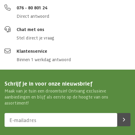
Isolatieglas
True
076 - 80 801 24
Direct antwoord
Soort dak
Massief
Chat met ons
Breedte binnenmaat
500 cm
Stel direct je vraag
Klantenservice
Diepte binnenmaat
400 cm
Binnen 1 werkdag antwoord
Aantal deuren
1 st
Schrijf je in voor onze nieuwsbrief
Aantal ramen
2 st
Maak van je tuin een droomtuin! Ontvang exclusieve
aanbiedingen en blijf als eerste op de hoogte van ons
Afmetingen (bxl)
530 x 430 cm
assortiment!
Materiaal dak
Hout
Soort isolatie
Optioneel