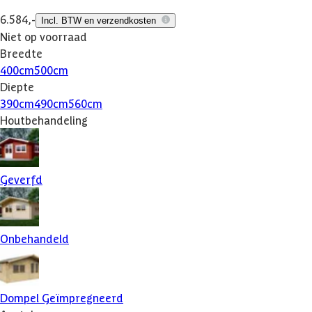
6.584,-
Incl. BTW en verzendkosten
Niet op voorraad
Breedte
400
cm
500
cm
Diepte
390
cm
490
cm
560
cm
Houtbehandeling
Geverfd
Onbehandeld
Dompel Geïmpregneerd