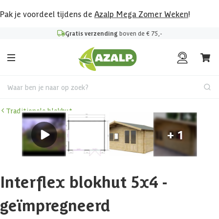
Pak je voordeel tijdens de
Azalp Mega Zomer Weken
!
Gratis verzending
boven de € 75,-
Waar ben je naar op zoek?
Traditionele blokhut
Interflex blokhut 5x4 -
geïmpregneerd