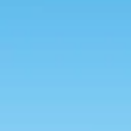
apping te vinden.
erkapping Geta Slim