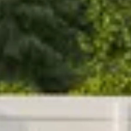
Onbehandeld
Plat
14 x 14 cm
Douglashout
Blank
Out of stock
Hout
Vrijstaand