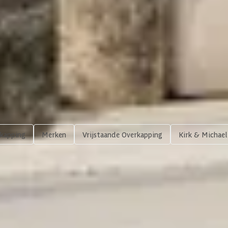
19.5 x 19.5 cm
Massief
580 x 300 cm
Bekijk
600 x 3
Hout
kapping
Merken
Vrijstaande Overkapping
Kirk & Michael
scherpe prijzen
Maatwerk:
We maken het betaalbaar.