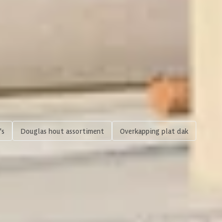
19 x 19 cm
600 x 300cm
 dit product
Bekijk dit product
00cm
's
Douglas hout assortiment
Overkapping plat dak