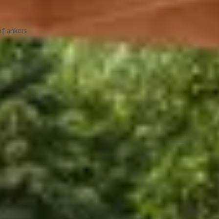
t hout iedere vijf jaar bijhoudt met beitsen, behoud je de originele k
en kunnen ontstaan wanneer de temperaturen dalen en stijgen, omdat 
van het hout.
of ankers
kt en heeft geen verdere bewerking nodig voor het opbouwen. Als je 
 te zagen.
et dak:
Kirk and Michaels
600 cm
300 cm
n bestaan uit betonpoeren, plaatankers, gestort beton of ee
250 cm
 van de overkapping. Dit kan echter verschillen per gemeente. C