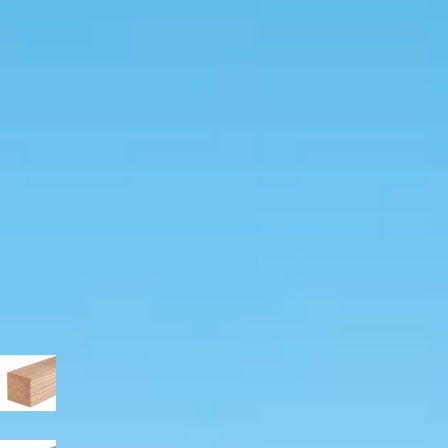
Hulp nodig bij het kiezen?
Gebruik onze snelle keuzehulp om jouw perfecte terrasoverk
Start de keuzehulp
Kirk and Michaels douglas ov
4.114,-
Incl. BTW en verzendkosten
Niet op voorraad
Breedte
400
cm
500
cm
600
cm
750
cm
900
cm
Diepte
300
cm
400
cm
Paaldikte
19x19 cm