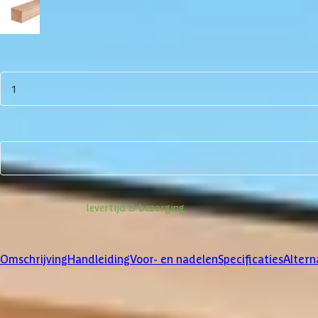
14.5x14.5 cm
Aantal
1
In winkelwagen
Bekijk alternatieven
Informatie over
levertijd & bezorging
Klanten beoordelen ons met een
4/5
Omschrijving
Handleiding
Voor- en nadelen
Specificaties
Altern
Product omschrijving