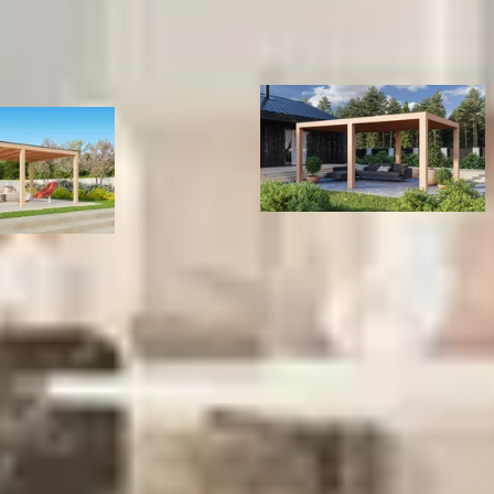
Hout
6 st
23-260-0081-0
t
1023260008103
Douglas
WoodAcademy Ruby Excellent D
Massief
els douglas overkapping Geta
Overkapping 580x300 cm
17 m2
2.184,-
2.504,-
Plat
145x19
Douglashout
231 cm