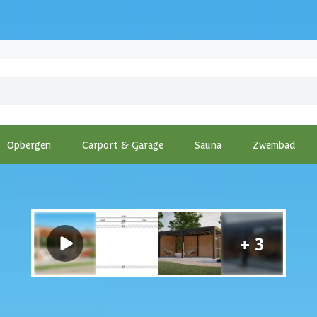
Opbergen
Carport & Garage
Sauna
Zwembad
pping
-
Kirk and Michaels Douglas overkapping Geta Slim 600x300