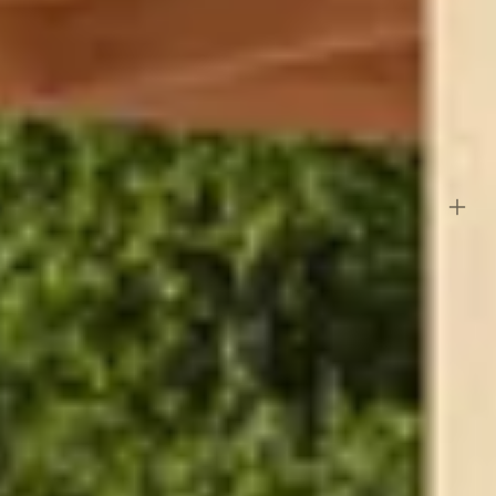
leur en verleng je ook nog eens de levensduur van je constructie. Een
hout krimpt bij warm weer en uitzet bij vochtig weer. Maar maak je
extra wanden bestelt, worden deze in standaardpakketten
n combinatie hiervan.
ontroleer dit dus altijd zelf van tevoren bij je eigen