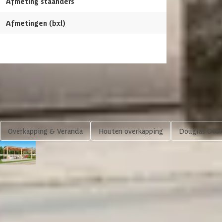
Afmeting staanders
14 x 14 cm
Soort paal
Afmetingen (bxl)
600 x 300cm
Overkapping inkortbaar
Afmetingen (bxl)
Materiaal dak
Shop meer
Overkapping & Veranda
Houten overkapping
Douglas Over
Kirk and Michaels douglas overkapping Geta Slim
4.114,-
In winkelwagen
4,65/5
bij TrustedShops
Luxe assortiment
tegen 