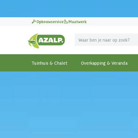
Pak je voordeel tijdens de
Azalp Mega Zomer Weken
!
Opbouwservice
Maatwerk
Tuinhuis & Chalet
Overkapping & Veranda
Terug
Home
-
Overkapping & Veranda
-
Vrijstaande Overka