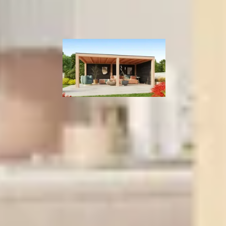
hout
ouglas
Kirk and Michaels overkapping Marius Nero
600x300 cm
6.144,-
Plat
0 mm
Douglashout